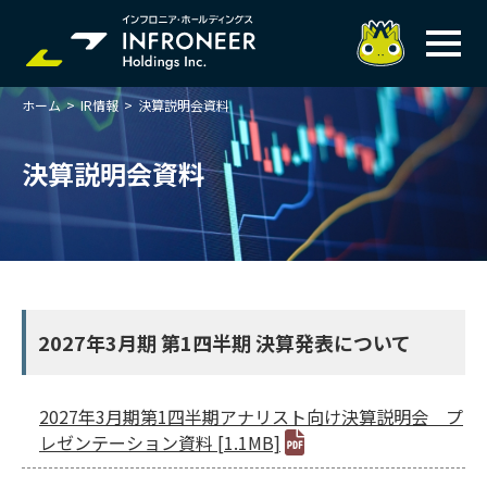
ホーム
>
IR情報
>
決算説明会資料
企業情報
IR情報
トップメッセージ
決算説明会資料
岐べログ
サステナビリティ
株主・投資家の皆様へ
理念
業績ハイライト
ニュース
トップメッセージ
会社概要・役員一覧
中期経営計画(FY27)
サステナビリティ
ステートメント
採用情報
総合インフラサービスの未来
決算説明会資料
価値創造プロセス
2027年3月期 第1四半期 決算発表について
事業紹介
お問い合わせ
説明会動画
マテリアリティ・KPI
ガバナンス
コンプライアンスホットライン
IRニュースライブラリー
事業セグメント紹介
2027年3月期第1四半期アナリスト向け決算説明会 プ
Infroneer AtoZ
ビジネスモデルと
競争優位性
レゼンテーション資料 [1.1MB]
各種ポリシー
個人投資家の皆様へ
ITSUTSU-BOSHI（グループ報）
ステークホルダーとの
対話
株主還元・配当性向