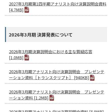
腐敗防止ポリシー
B.LEAGUE応援サイト
JP
/
EN
2027年3月期第1四半期アナリスト向け決算説明会資料
イニシアチブへの賛同・
統合報告書
[4.7MB]
情報セキュリティ方針
キャレたんと探究学習
加盟/評価・認定
用語集
IRカレンダー
サイトポリシー
Me-pon
環境
IR資料室
プライバシーポリシー
環境マネジメント
2026年3月期 決算発表について
株主・株式情報
SNSポリシー
気候変動
お問い合わせ
ディスクロージャーポリシー
循環経済
電子公告
2026年3月期決算説明会における主な質疑応答
汚染防止
[1.0MB]
自然再興
生物多様性タイムライン
2026年3月期アナリスト向け決算説明会 プレゼンテ
ーション資料［トランスクリプト］ [940KB]
水の安全保障
環境データ
2026年3月期アナリスト向け決算説明会 プレゼンテ
ーション資料 [1.2MB]
社会
人権尊重
2026年3月期アナリスト向け決算説明会資料 [5.9MB]