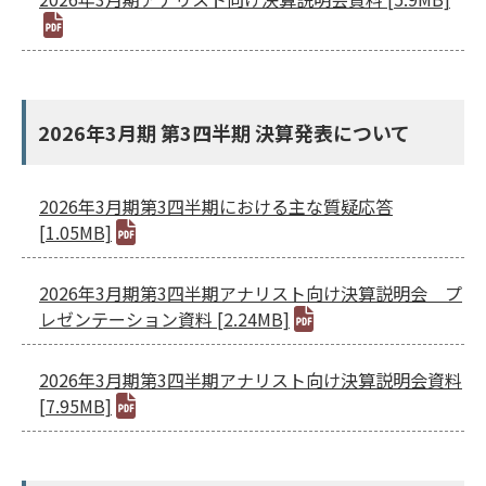
サプライチェーン・
マネジメント
労働慣行
人財戦略
健康・安全
2026年3月期 第3四半期 決算発表について
社会データ
ガバナンス
2026年3月期第3四半期における主な質疑応答
コーポレートガバナンス
[1.05MB]
コンプライアンス
2026年3月期第3四半期アナリスト向け決算説明会 プ
リスクマネジメント
レゼンテーション資料 [2.24MB]
情報セキュリティ
ガバナンスデータ
2026年3月期第3四半期アナリスト向け決算説明会資料
[7.95MB]
地球への配当
ESGデータ