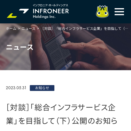
ホーム
>
ニュース
>
［対談］「総合インフラサービス企業」を目指して（下）公開のお知らせ
企業情報
IR情報
トップメッセージ
ニュース
岐べログ
サステナビリティ
株主・投資家の皆様へ
理念
業績ハイライト
ニュース
トップメッセージ
会社概要・役員一覧
中期経営計画(FY27)
サステナビリティ
ステートメント
採用情報
総合インフラサービスの未来
2023.05.31
決算説明会資料
お知らせ
価値創造プロセス
事業紹介
お問い合わせ
説明会動画
マテリアリティ・KPI
ガバナンス
［対談］「総合インフラサービス企
コンプライアンスホットライン
IRニュースライブラリー
事業セグメント紹介
Infroneer AtoZ
業」を目指して（下）公開のお知ら
ビジネスモデルと
競争優位性
各種ポリシー
個人投資家の皆様へ
ITSUTSU-BOSHI（グループ報）
ステークホルダーとの
対話
株主還元・配当性向