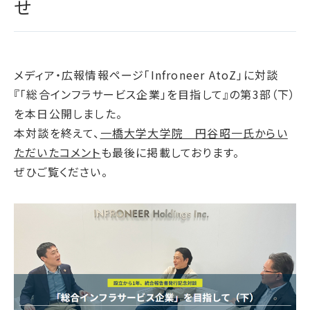
せ
腐敗防止ポリシー
B.LEAGUE応援サイト
JP
/
EN
イニシアチブへの賛同・
統合報告書
情報セキュリティ方針
キャレたんと探究学習
加盟/評価・認定
用語集
IRカレンダー
サイトポリシー
Me-pon
環境
IR資料室
メディア・広報情報ページ「Infroneer AtoZ」に対談
プライバシーポリシー
環境マネジメント
『「総合インフラサービス企業」を目指して』の第3部（下）
株主・株式情報
SNSポリシー
気候変動
を本日公開しました。
お問い合わせ
ディスクロージャーポリシー
循環経済
本対談を終えて、
一橋大学大学院 円谷昭一氏からい
電子公告
汚染防止
ただいたコメント
も最後に掲載しております。
ぜひご覧ください。
自然再興
生物多様性タイムライン
水の安全保障
環境データ
社会
人権尊重