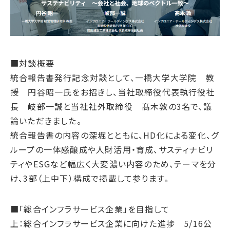
サプライチェーン・
マネジメント
労働慣行
人財戦略
健康・安全
■対談概要
社会データ
統合報告書発行記念対談として、一橋大学大学院 教
授 円谷昭一氏をお招きし、当社取締役代表執行役社
ガバナンス
⾧ 岐部一誠と当社社外取締役 髙木敦の3名で、議
コーポレートガバナンス
論いただきました。
コンプライアンス
統合報告書の内容の深堀とともに、HD化による変化、グ
リスクマネジメント
ループの一体感醸成や人財活用・育成、サスティナビリ
情報セキュリティ
ティやESGなど幅広く大変濃い内容のため、テーマを分
け、3部（上中下）構成で掲載して参ります。
ガバナンスデータ
地球への配当
■「総合インフラサービス企業」を目指して
ESGデータ
上：総合インフラサービス企業に向けた進捗 5/16公