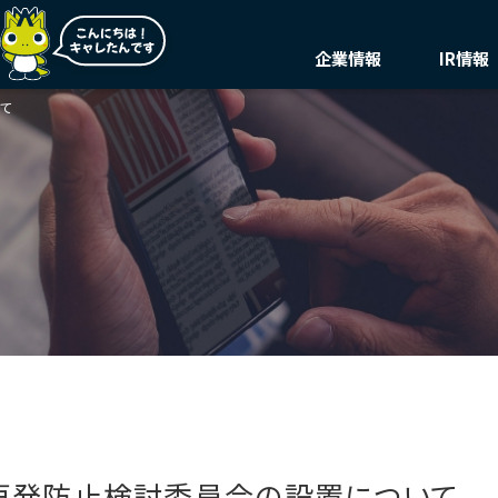
企業情報
IR情報
て
トップメッセージ
株主・投資家の皆様へ
トップメッセージ
環境
決算
環境マネジメント
サステナビリティ
業績ハイライト
理念
説明
ステートメント
気候変動
中期経営計画(FY27)
会社概要・役員一覧
IRニ
価値創造プロセス
循環経済
総合インフラサービスの未来
マテリアリティ・KPI
汚染防止
事業紹介
事業セグメント紹介
自然再興
ガバナンス
ビジネスモデルと
生物多様性タイムラ
Infroneer AtoZ
競争優位性
水の安全保障
ステークホルダーとの
環境データ
対話
イニシアチブへの賛同・
再発防止検討委員会の設置について