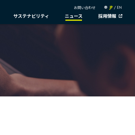
お問い合わせ
JP
/
EN
サステナビリティ
ニュース
採用情報
説明会資料
岐べログ
社会
個人投資家の皆様へ
ガバナンス
IRカレンダー
人権尊重
コーポレートガバナンス
会動画
株主還元・配当性向
IR資料室
サプライチェーン・
コンプライアンス
ュースライブラリー
統合報告書
株主・株式情報
マネジメント
リスクマネジメント
お問い合わせ
労働慣行
ITSUTSU-BOSHI（グループ報）
情報セキュリティ
電子公告
人財戦略
B.LEAGUE応援サイト
ガバナンスデータ
健康・安全
キャレたんと探究学習
イン
地球への配当
社会データ
ESGデータ
サステナブルファイナンス
GRIスタンダード対照表