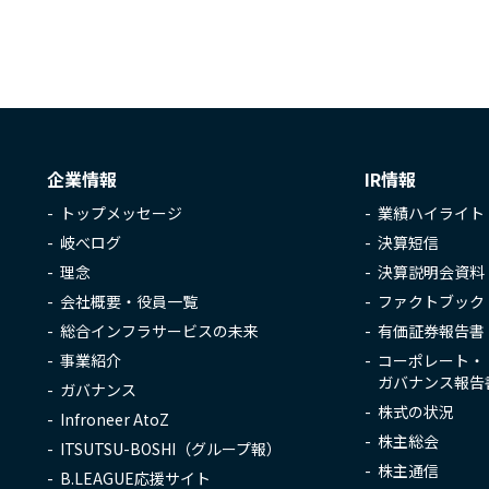
企業情報
IR情報
トップメッセージ
業績ハイライト
岐べログ
決算短信
理念
決算説明会資料
会社概要・役員一覧
ファクトブック
総合インフラサービスの未来
有価証券報告書
事業紹介
コーポレート・
ガバナンス報告
ガバナンス
株式の状況
Infroneer AtoZ
株主総会
ITSUTSU-BOSHI（グループ報）
株主通信
B.LEAGUE応援サイト