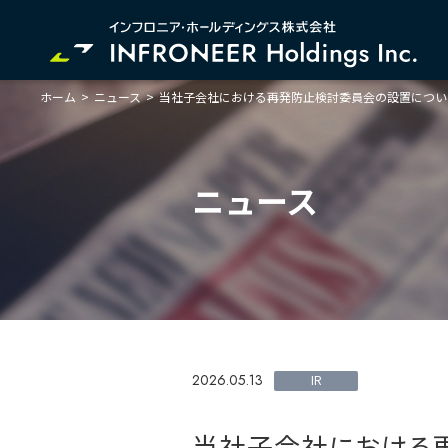
ホーム
>
ニュース
>
当社子会社における再発防止検討委員会の設置につい
企業情報
IR情報
サステナビリティ
ニュース
2026.05.13
IR
当社子会社における