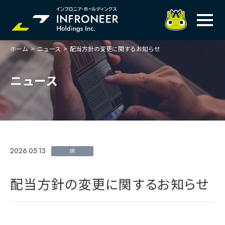
ホーム
>
ニュース
>
配当方針の変更に関するお知らせ
企業情報
IR情報
トップメッセージ
ニュース
岐べログ
サステナビリティ
株主・投資家の皆様へ
理念
業績ハイライト
ニュース
トップメッセージ
会社概要・役員一覧
中期経営計画(FY27)
サステナビリティ
ステートメント
採用情報
総合インフラサービスの未来
2026.05.13
決算説明会資料
IR
価値創造プロセス
事業紹介
お問い合わせ
説明会動画
マテリアリティ・KPI
ガバナンス
配当方針の変更に関するお知らせ
コンプライアンスホットライン
IRニュースライブラリー
事業セグメント紹介
Infroneer AtoZ
ビジネスモデルと
競争優位性
各種ポリシー
個人投資家の皆様へ
ITSUTSU-BOSHI（グループ報）
ステークホルダーとの
対話
株主還元・配当性向