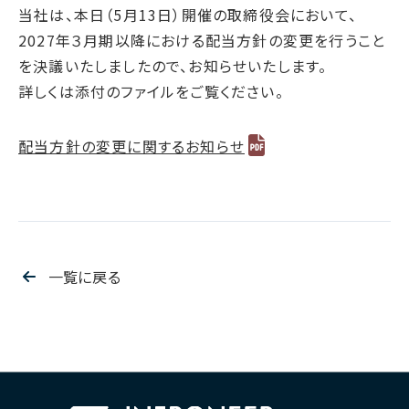
腐敗防止ポリシー
B.LEAGUE応援サイト
JP
/
EN
当社は、本日（5月13日）開催の取締役会において、
イニシアチブへの賛同・
統合報告書
情報セキュリティ方針
2027年３月期以降における配当方針の変更を行うこと
キャレたんと探究学習
加盟/評価・認定
用語集
IRカレンダー
を決議いたしましたので、お知らせいたします。
サイトポリシー
Me-pon
環境
詳しくは添付のファイルをご覧ください。
IR資料室
プライバシーポリシー
環境マネジメント
株主・株式情報
SNSポリシー
気候変動
配当方針の変更に関するお知らせ
お問い合わせ
ディスクロージャーポリシー
循環経済
電子公告
汚染防止
自然再興
生物多様性タイムライン
一覧に戻る
水の安全保障
環境データ
社会
人権尊重