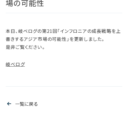
場の可能性
腐敗防止ポリシー
B.LEAGUE応援サイト
JP
/
EN
イニシアチブへの賛同・
統合報告書
情報セキュリティ方針
キャレたんと探究学習
加盟/評価・認定
用語集
IRカレンダー
サイトポリシー
Me-pon
環境
IR資料室
本日、岐ベログの第21回「インフロニアの成長戦略を上
プライバシーポリシー
環境マネジメント
書きするアジア市場の可能性」を更新しました。
株主・株式情報
SNSポリシー
気候変動
是非ご覧ください。
お問い合わせ
ディスクロージャーポリシー
循環経済
電子公告
汚染防止
岐べログ
自然再興
生物多様性タイムライン
水の安全保障
環境データ
一覧に戻る
社会
人権尊重