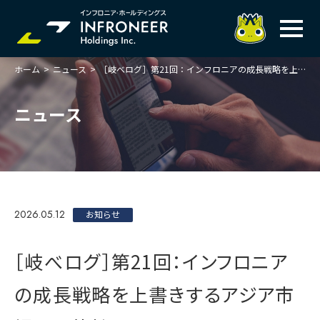
ホーム
>
ニュース
>
［岐べログ］第21回：インフロニアの成長戦略を上書きするアジア市場の可能性
企業情報
IR情報
トップメッセージ
ニュース
岐べログ
サステナビリティ
株主・投資家の皆様へ
理念
業績ハイライト
ニュース
トップメッセージ
会社概要・役員一覧
中期経営計画(FY27)
サステナビリティ
ステートメント
採用情報
総合インフラサービスの未来
2026.05.12
決算説明会資料
お知らせ
価値創造プロセス
事業紹介
お問い合わせ
説明会動画
マテリアリティ・KPI
ガバナンス
［岐べログ］第21回：インフロニア
コンプライアンスホットライン
IRニュースライブラリー
事業セグメント紹介
Infroneer AtoZ
の成長戦略を上書きするアジア市
ビジネスモデルと
競争優位性
各種ポリシー
個人投資家の皆様へ
ITSUTSU-BOSHI（グループ報）
ステークホルダーとの
対話
株主還元・配当性向