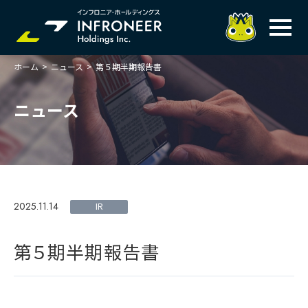
ホーム
>
ニュース
>
第５期半期報告書
企業情報
IR情報
トップメッセージ
ニュース
岐べログ
サステナビリティ
株主・投資家の皆様へ
理念
業績ハイライト
ニュース
トップメッセージ
会社概要・役員一覧
中期経営計画(FY27)
サステナビリティ
ステートメント
採用情報
総合インフラサービスの未来
2025.11.14
決算説明会資料
IR
価値創造プロセス
事業紹介
お問い合わせ
説明会動画
マテリアリティ・KPI
ガバナンス
第５期半期報告書
コンプライアンスホットライン
IRニュースライブラリー
事業セグメント紹介
Infroneer AtoZ
ビジネスモデルと
競争優位性
各種ポリシー
個人投資家の皆様へ
ITSUTSU-BOSHI（グループ報）
ステークホルダーとの
対話
株主還元・配当性向