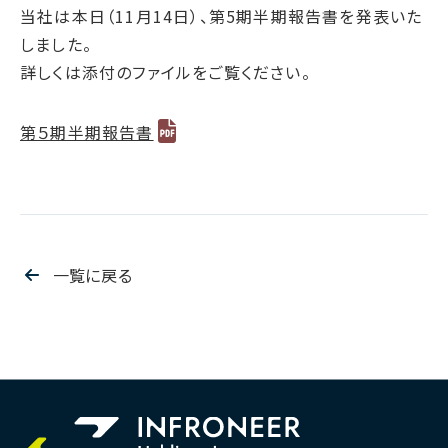
腐敗防止ポリシー
B.LEAGUE応援サイト
JP
/
EN
当社は本日（11月14日）、第5期半期報告書を発表いた
イニシアチブへの賛同・
統合報告書
情報セキュリティ方針
しました。
キャレたんと探究学習
加盟/評価・認定
用語集
IRカレンダー
詳しくは添付のファイルをご覧ください。
サイトポリシー
Me-pon
環境
IR資料室
プライバシーポリシー
環境マネジメント
第５期半期報告書
株主・株式情報
SNSポリシー
気候変動
お問い合わせ
ディスクロージャーポリシー
循環経済
電子公告
汚染防止
自然再興
一覧に戻る
生物多様性タイムライン
水の安全保障
環境データ
社会
人権尊重