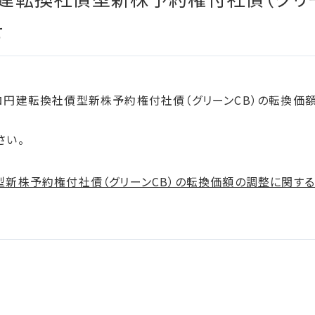
加盟/評価・認定
せ
ロ円建転換社債型新株予約権付社債（グリーンCB）の転換価
さい。
型新株予約権付社債（グリーンCB）の転換価額の調整に関す