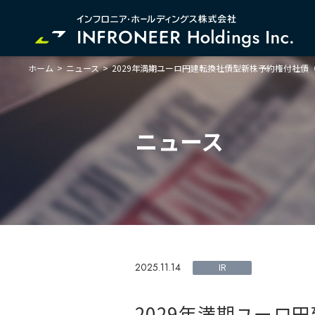
ホーム
>
ニュース
>
2029年満期ユーロ円建転換社債型新株予約権付社債
企業情報
IR情報
サステナビリティ
ニュース
2025.11.14
IR
2029年満期ユーロ