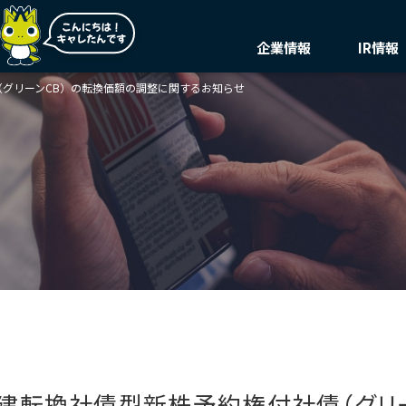
企業情報
IR情報
（グリーンCB）の転換価額の調整に関するお知らせ
トップメッセージ
株主・投資家の皆様へ
トップメッセージ
環境
決算
環境マネジメント
サステナビリティ
業績ハイライト
理念
説明
ステートメント
気候変動
中期経営計画(FY27)
会社概要・役員一覧
IRニ
価値創造プロセス
循環経済
総合インフラサービスの未来
マテリアリティ・KPI
汚染防止
事業紹介
事業セグメント紹介
自然再興
ガバナンス
ビジネスモデルと
生物多様性タイムラ
Infroneer AtoZ
競争優位性
水の安全保障
ステークホルダーとの
環境データ
対話
イニシアチブへの賛同・
円建転換社債型新株予約権付社債（グリ