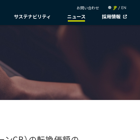
お問い合わせ
JP
/
EN
サステナビリティ
ニュース
採用情報
説明会資料
岐べログ
社会
個人投資家の皆様へ
ガバナンス
IRカレンダー
人権尊重
コーポレートガバナンス
会動画
株主還元・配当性向
IR資料室
サプライチェーン・
コンプライアンス
ュースライブラリー
統合報告書
株主・株式情報
マネジメント
リスクマネジメント
お問い合わせ
労働慣行
ITSUTSU-BOSHI（グループ報）
情報セキュリティ
電子公告
人財戦略
B.LEAGUE応援サイト
ガバナンスデータ
健康・安全
キャレたんと探究学習
イン
地球への配当
社会データ
ESGデータ
サステナブルファイナンス
ーンCB）の転換価額の
GRIスタンダード対照表