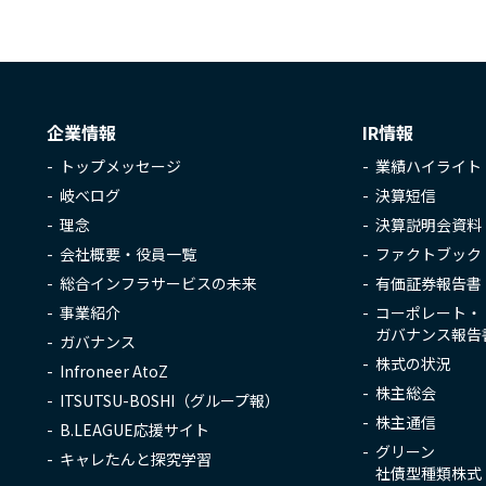
企業情報
IR情報
トップメッセージ
業績ハイライト
岐べログ
決算短信
理念
決算説明会資料
会社概要・役員一覧
ファクトブック
総合インフラサービスの未来
有価証券報告書
事業紹介
コーポレート・
ガバナンス報告
ガバナンス
株式の状況
Infroneer AtoZ
株主総会
ITSUTSU-BOSHI（グループ報）
株主通信
B.LEAGUE応援サイト
グリーン
キャレたんと探究学習
社債型種類株式