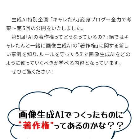
腐敗防止ポリシー
B.LEAGUE応援サイト
JP
/
EN
イニシアチブへの賛同・
統合報告書
情報セキュリティ方針
キャレたんと探究学習
加盟/評価・認定
用語集
生成AI特別企画 「キャレたん」変身ブログ～全力で考
IRカレンダー
サイトポリシー
Me-pon
環境
察～第5回の公開をいたしました。
IR資料室
プライバシーポリシー
環境マネジメント
第5回「AIの著作権ってどうなっているの？」編ではキ
株主・株式情報
SNSポリシー
ャレたんと一緒に画像生成AIの「著作権」に関する新し
気候変動
お問い合わせ
い事例を知り、ルールを守ったうえで画像生成AIをどの
ディスクロージャーポリシー
循環経済
ように使っていくべきか学べる内容となっています。
電子公告
汚染防止
ぜひご覧ください！
自然再興
生物多様性タイムライン
水の安全保障
環境データ
社会
人権尊重