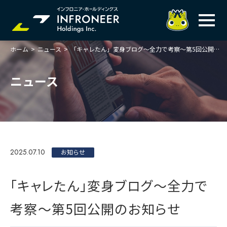
ホーム
>
ニュース
>
「キャレたん」変身ブログ～全力で考察～第5回公開のお知らせ
企業情報
IR情報
トップメッセージ
ニュース
岐べログ
サステナビリティ
株主・投資家の皆様へ
理念
業績ハイライト
ニュース
トップメッセージ
会社概要・役員一覧
中期経営計画(FY27)
サステナビリティ
ステートメント
採用情報
総合インフラサービスの未来
2025.07.10
決算説明会資料
お知らせ
価値創造プロセス
事業紹介
お問い合わせ
説明会動画
マテリアリティ・KPI
ガバナンス
「キャレたん」変身ブログ～全力で
コンプライアンスホットライン
IRニュースライブラリー
事業セグメント紹介
Infroneer AtoZ
考察～第5回公開のお知らせ
ビジネスモデルと
競争優位性
各種ポリシー
個人投資家の皆様へ
ITSUTSU-BOSHI（グループ報）
ステークホルダーとの
対話
株主還元・配当性向