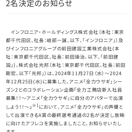
2名決定のお知らせ
腐敗防止ポリシー
B.LEAGUE応援サイト
JP
/
EN
イニシアチブへの賛同・
統合報告書
情報セキュリティ方針
キャレたんと探究学習
加盟/評価・認定
用語集
IRカレンダー
サイトポリシー
Me-pon
環境
IR資料室
インフロニア・ホールディングス株式会社（本社：東京
プライバシーポリシー
環境マネジメント
都千代田区、社長：岐部一誠、以下、「インフロニア」）及
株主・株式情報
SNSポリシー
気候変動
びインフロニアグループの前田建設工業株式会社(本
お問い合わせ
ディスクロージャーポリシー
循環経済
社：東京都千代田区、社長：前田操治、以下、「前田建
電子公告
汚染防止
設」)、株式会社光邦（本社：東京都千代田区、社長：前田
剛宏、以下「光邦」）は、2024年11月27日（水）～2024
自然再興
年12月25日(水)に募集した、アニメ「全力ウサギ」シー
生物多様性タイムライン
ズン2とのコラボレーション企画『全力工務店新入社員
水の安全保障
募集！！～アニメ「全力ウサギ」に自分のアバターで出演
環境データ
※1
しよう！！～』
において、アニメ「全力ウサギ」の声優と
して出演できるA賞の最終選考通過の2名が決定し放映
社会
に向けたアフレコを実施しましたこと、お知らせいたし
人権尊重
ます。