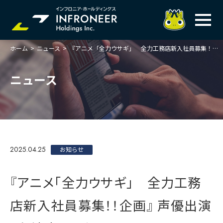
ホーム
>
ニュース
>
『アニメ「全力ウサギ」 全力工務店新入社員募集！！企画』 声優出演2名決定のお知らせ
企業情報
IR情報
トップメッセージ
ニュース
岐べログ
サステナビリティ
株主・投資家の皆様へ
理念
業績ハイライト
ニュース
トップメッセージ
会社概要・役員一覧
中期経営計画(FY27)
サステナビリティ
ステートメント
採用情報
総合インフラサービスの未来
2025.04.25
決算説明会資料
お知らせ
価値創造プロセス
事業紹介
お問い合わせ
説明会動画
マテリアリティ・KPI
ガバナンス
『アニメ「全力ウサギ」 全力工務
コンプライアンスホットライン
IRニュースライブラリー
事業セグメント紹介
Infroneer AtoZ
店新入社員募集！！企画』 声優出演
ビジネスモデルと
競争優位性
各種ポリシー
個人投資家の皆様へ
ITSUTSU-BOSHI（グループ報）
ステークホルダーとの
対話
株主還元・配当性向