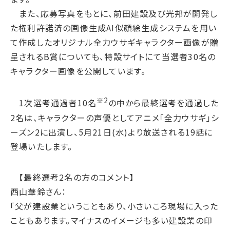
サプライチェーン・
マネジメント
また、応募写真をもとに、前田建設及び光邦が開発し
労働慣行
た権利許諾済の画像生成AI似顔絵生成システムを用い
人財戦略
て作成したオリジナル全力ウサギキャラクター画像が贈
健康・安全
呈されるB賞についても、特設サイトにて当選者30名の
キャラクター画像を公開しています。
社会データ
ガバナンス
※2
1次選考通過者10名
の中から最終選考を通過した
コーポレートガバナンス
2名は、キャラクターの声優としてアニメ「全力ウサギ」シ
コンプライアンス
ーズン2に出演し、5月21日(水)より放送される19話に
リスクマネジメント
登場いたします。
情報セキュリティ
【最終選考2名の方のコメント】
ガバナンスデータ
西山華鈴さん：
地球への配当
「父が建設業ということもあり、小さいころ現場に入った
こともあります。マイナスのイメージも多い建設業の印
ESGデータ