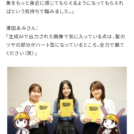
象をもっと身近に感じてもらえるようになってもらえれ
サステナブルファイナンス
ばという気持ちで臨みました。」
GRIスタンダード対照表
統合報告書ダウンロード
澤田あみさん：
「生成AIで出力された画像で気に入っている点は、髪の
ツヤの部分がハート型になっているところ。全力で観て
ください（笑）」