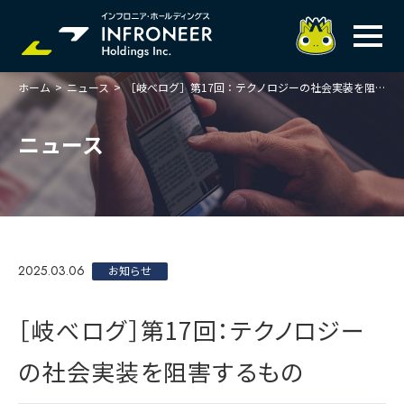
ホーム
>
ニュース
>
［岐べログ］第17回：テクノロジーの社会実装を阻害するもの
企業情報
IR情報
トップメッセージ
ニュース
岐べログ
サステナビリティ
株主・投資家の皆様へ
理念
業績ハイライト
ニュース
トップメッセージ
会社概要・役員一覧
中期経営計画(FY27)
サステナビリティ
ステートメント
採用情報
総合インフラサービスの未来
2025.03.06
決算説明会資料
お知らせ
価値創造プロセス
事業紹介
お問い合わせ
説明会動画
マテリアリティ・KPI
ガバナンス
［岐べログ］第17回：テクノロジー
コンプライアンスホットライン
IRニュースライブラリー
事業セグメント紹介
Infroneer AtoZ
の社会実装を阻害するもの
ビジネスモデルと
競争優位性
各種ポリシー
個人投資家の皆様へ
ITSUTSU-BOSHI（グループ報）
ステークホルダーとの
対話
株主還元・配当性向