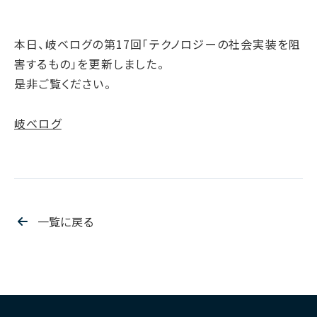
腐敗防止ポリシー
B.LEAGUE応援サイト
JP
/
EN
イニシアチブへの賛同・
統合報告書
情報セキュリティ方針
キャレたんと探究学習
加盟/評価・認定
用語集
本日、岐ベログの第17回「テクノロジーの社会実装を阻
IRカレンダー
サイトポリシー
Me-pon
環境
害するもの」を更新しました。
IR資料室
プライバシーポリシー
環境マネジメント
是非ご覧ください。
株主・株式情報
SNSポリシー
気候変動
お問い合わせ
岐べログ
ディスクロージャーポリシー
循環経済
電子公告
汚染防止
自然再興
生物多様性タイムライン
一覧に戻る
水の安全保障
環境データ
社会
人権尊重