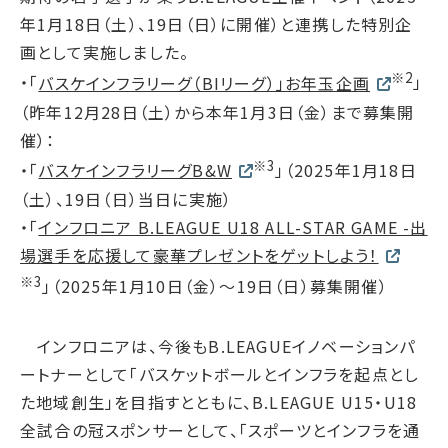
サステナブルファイナンス
年1月18日（土）、19日（日）に開催）と連携した特別企
GRIスタンダード対照表
画として実施しました。
※2
・「
バスケインフラリーグ（BIリーグ）」お年玉企画
」
統合報告書ダウンロード
（昨年12月28日（土）から本年1月3日（金）まで募集開
催）：
※3
・「
バスケインフラリーグB&W
」（2025年1月18日
（土）、19日（日）当日に実施）
・「
インフロニア B.LEAGUE U18 ALL-STAR GAME -出
場選手を応援して豪華プレゼントをゲットしよう！
※3
」（2025年1月10日（金）～19日（日）募集開催）
インフロニアは、今後もB.LEAGUEイノベーションパ
ートナーとして「バスケットボールとインフラを起点とし
た地域創生」を目指すとともに、B.LEAGUE U15・U18
全試合の冠スポンサーとして、「スポーツとインフラを通