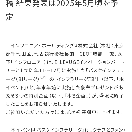
稿 結果発表は2025年5月頃を予
腐敗防止ポリシー
B.LEAGUE応援サイト
JP
/
EN
イニシアチブへの賛同・
統合報告書
情報セキュリティ方針
キャレたんと探究学習
加盟/評価・認定
定
用語集
IRカレンダー
サイトポリシー
Me-pon
環境
IR資料室
プライバシーポリシー
環境マネジメント
株主・株式情報
SNSポリシー
気候変動
インフロニア・ホールディングス株式会社（本社：東京
お問い合わせ
ディスクロージャーポリシー
都千代田区、代表執行役社長兼 CEO：岐部 一誠、以
循環経済
電子公告
下「インフロニア」）は、B.LEAUGEイノベーションパート
汚染防止
ナーとして昨年11～12月に実施した「バスケインフラリ
自然再興
※1
ーグ（BIリーグ）
」の「インフラリーグ部門」（以下、「本
生物多様性タイムライン
イベント」）と、年末年始に実施した豪華プレゼントがあ
水の安全保障
たる３つの特別企画（以下、「本３企画」）が、盛況に終了
したことをお知らせいたします。
環境データ
ご参加いただいた方々には、心から感謝申し上げます。
社会
人権尊重
本イベント「バスケインフラリーグ」は、クラブとファン・