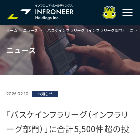
ホーム
>
ニュース
>
「バスケインフラリーグ（インフラリーグ部門）」に合計5,500件超の投稿 結果発表は2025年5月頃を予定
企業情報
IR情報
トップメッセージ
ニュース
岐べログ
サステナビリティ
株主・投資家の皆様へ
理念
業績ハイライト
ニュース
トップメッセージ
会社概要・役員一覧
中期経営計画(FY27)
サステナビリティ
ステートメント
採用情報
総合インフラサービスの未来
2025.02.10
決算説明会資料
お知らせ
価値創造プロセス
事業紹介
お問い合わせ
説明会動画
マテリアリティ・KPI
ガバナンス
「バスケインフラリーグ（インフラリ
コンプライアンスホットライン
IRニュースライブラリー
事業セグメント紹介
Infroneer AtoZ
ーグ部門）」に合計5,500件超の投
ビジネスモデルと
競争優位性
各種ポリシー
個人投資家の皆様へ
ITSUTSU-BOSHI（グループ報）
ステークホルダーとの
対話
株主還元・配当性向