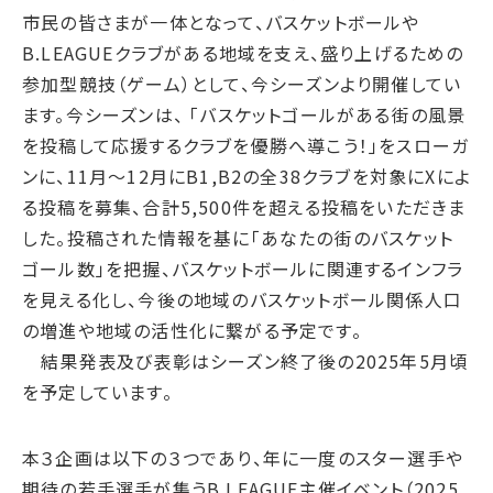
サプライチェーン・
マネジメント
市民の皆さまが一体となって、バスケットボールや
労働慣行
B.LEAGUEクラブがある地域を支え、盛り上げるための
人財戦略
参加型競技（ゲーム）として、今シーズンより開催してい
ます。今シーズンは、 「バスケットゴールがある街の風景
健康・安全
を投稿して応援するクラブを優勝へ導こう！」をスローガ
社会データ
ンに、11月～12月にB1,B2の全38クラブを対象にXによ
ガバナンス
る投稿を募集、合計5,500件を超える投稿をいただきま
コーポレートガバナンス
した。投稿された情報を基に「あなたの街のバスケット
ゴール数」を把握、バスケットボールに関連するインフラ
コンプライアンス
を見える化し、今後の地域のバスケットボール関係人口
リスクマネジメント
の増進や地域の活性化に繋がる予定です。
情報セキュリティ
結果発表及び表彰はシーズン終了後の2025年5月頃
ガバナンスデータ
を予定しています。
地球への配当
本３企画は以下の３つであり、年に一度のスター選手や
ESGデータ
期待の若手選手が集うB.LEAGUE主催イベント（2025