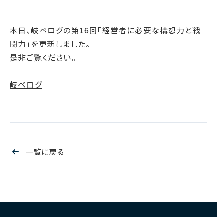
腐敗防止ポリシー
B.LEAGUE応援サイト
JP
/
EN
イニシアチブへの賛同・
統合報告書
情報セキュリティ方針
キャレたんと探究学習
加盟/評価・認定
用語集
本日、岐ベログの第16回「経営者に必要な構想力と戦
IRカレンダー
サイトポリシー
Me-pon
環境
闘力」を更新しました。
IR資料室
プライバシーポリシー
環境マネジメント
是非ご覧ください。
株主・株式情報
SNSポリシー
気候変動
お問い合わせ
岐べログ
ディスクロージャーポリシー
循環経済
電子公告
汚染防止
自然再興
生物多様性タイムライン
一覧に戻る
水の安全保障
環境データ
社会
人権尊重