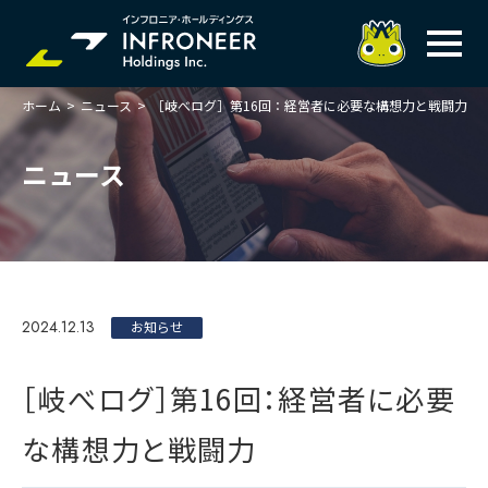
ホーム
>
ニュース
>
［岐べログ］第16回：経営者に必要な構想力と戦闘力
企業情報
IR情報
トップメッセージ
ニュース
岐べログ
サステナビリティ
株主・投資家の皆様へ
理念
業績ハイライト
ニュース
トップメッセージ
会社概要・役員一覧
中期経営計画(FY27)
サステナビリティ
ステートメント
採用情報
総合インフラサービスの未来
2024.12.13
決算説明会資料
お知らせ
価値創造プロセス
事業紹介
お問い合わせ
説明会動画
マテリアリティ・KPI
ガバナンス
［岐べログ］第16回：経営者に必要
コンプライアンスホットライン
IRニュースライブラリー
事業セグメント紹介
Infroneer AtoZ
な構想力と戦闘力
ビジネスモデルと
競争優位性
各種ポリシー
個人投資家の皆様へ
ITSUTSU-BOSHI（グループ報）
ステークホルダーとの
対話
株主還元・配当性向