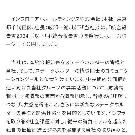
腐敗防止ポリシー
B.LEAGUE応援サイト
JP
/
EN
イニシアチブへの賛同・
統合報告書
情報セキュリティ方針
キャレたんと探究学習
加盟/評価・認定
用語集
インフロニア・ホールディングス株式会社（本社：東京
IRカレンダー
サイトポリシー
Me-pon
環境
都千代田区、社長：岐部一誠、以下「当社」）は、「統合報
IR資料室
プライバシーポリシー
環境マネジメント
告書2024」（以下「本統合報告書」）を発行し、ホームペ
株主・株式情報
SNSポリシー
ージにて公開しました。
気候変動
お問い合わせ
ディスクロージャーポリシー
循環経済
当社は、本統合報告書をステークホルダーの皆様と
電子公告
汚染防止
当社、そして、ステークホルダーの皆様同士のコミュニケ
自然再興
ーションツールと位置付けています。中長期的な価値創
生物多様性タイムライン
造に向けた当社グループの事業活動について、財務情
報・非財務情報の両面から情報開示し、皆様のご理解に
水の安全保障
つなげ、共感を得ること、さらには新たなステークホル
環境データ
ダーの獲得と関係性強化を目的としています。インフラ
社会
を取り巻く社会課題に対し、従来の請負モデルを超えた
人権尊重
独自の価値創造ビジネスを展開する当社の取り組みと、