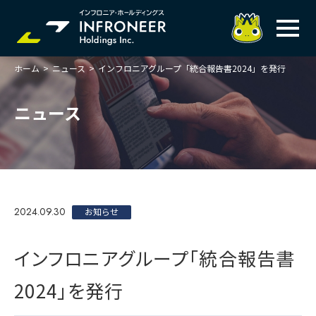
ホーム
>
ニュース
>
インフロニアグループ「統合報告書2024」を発行
企業情報
IR情報
トップメッセージ
ニュース
岐べログ
サステナビリティ
株主・投資家の皆様へ
理念
業績ハイライト
ニュース
トップメッセージ
会社概要・役員一覧
中期経営計画(FY27)
サステナビリティ
ステートメント
採用情報
総合インフラサービスの未来
2024.09.30
決算説明会資料
お知らせ
価値創造プロセス
事業紹介
お問い合わせ
説明会動画
マテリアリティ・KPI
ガバナンス
インフロニアグループ「統合報告書
コンプライアンスホットライン
IRニュースライブラリー
事業セグメント紹介
Infroneer AtoZ
2024」を発行
ビジネスモデルと
競争優位性
各種ポリシー
個人投資家の皆様へ
ITSUTSU-BOSHI（グループ報）
ステークホルダーとの
対話
株主還元・配当性向