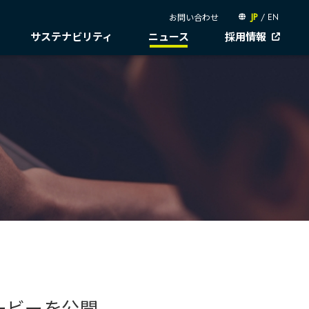
お問い合わせ
JP
/
EN
サステナビリティ
ニュース
採用情報
説明会資料
岐べログ
社会
個人投資家の皆様へ
ガバナンス
IRカレンダー
人権尊重
コーポレートガバナンス
会動画
株主還元・配当性向
IR資料室
サプライチェーン・
コンプライアンス
ュースライブラリー
統合報告書
株主・株式情報
マネジメント
リスクマネジメント
お問い合わせ
労働慣行
ITSUTSU-BOSHI（グループ報）
情報セキュリティ
電子公告
人財戦略
B.LEAGUE応援サイト
ガバナンスデータ
健康・安全
キャレたんと探究学習
イン
地球への配当
社会データ
ESGデータ
サステナブルファイナンス
ービーを公開
GRIスタンダード対照表