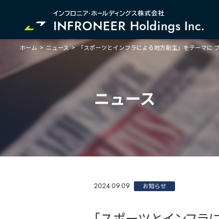
ホーム
>
ニュース
>
「スポーツとインフラによる地方創生」をテーマに 
企業情報
IR情報
サステナビリティ
ニュース
2024.09.09
お知らせ
「スポーツとインフラ