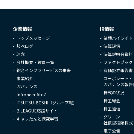
企業情報
IR情報
トップメッセージ
業績ハイライト
岐べログ
決算短信
理念
決算説明会資料
会社概要・役員一覧
ファクトブック
総合インフラサービスの未来
有価証券報告書
事業紹介
コーポレート・
ガバナンス報告
ガバナンス
株式の状況
Infroneer AtoZ
株主総会
ITSUTSU-BOSHI（グループ報）
株主通信
B.LEAGUE応援サイト
グリーン
キャレたんと探究学習
社債型種類株式
電子公告