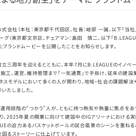
加盟/評価・認定
式会社（本社：東京都千代田区、社長：岐部 一誠、以下「当社
ーグ（東京都文京区、チェアマン：島田 慎二、以下「B.LEAGU
たブランドムービーを公開したことをお知らせします。
立三周年を迎えるとともに、本年7月にB.LEAGUEのイノベ
施工、運営、維持管理まで「一気通貫」で手掛け、従来の建設
ネスモデルにおいて多くの人が関わり、地域・社会の課題解決
いたしました。
運用段階の“つかう”人が、ともに持つ熱気や熱量に焦点をあ
、2025年夏の開業に向けて建設中のIGアリーナにおける
AGUEの迫力あるバスケットボールの試合風景のシーンを重ね
を図るストーリーに仕上げています。