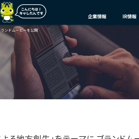
企業情報
IR情報
ブランドムービーを公開
トップメッセージ
株主・投資家の皆様へ
トップメッセージ
環境
決算
環境マネジメント
サステナビリティ
業績ハイライト
理念
説明
ステートメント
気候変動
中期経営計画(FY27)
会社概要・役員一覧
IRニ
価値創造プロセス
循環経済
総合インフラサービスの未来
マテリアリティ・KPI
汚染防止
事業紹介
事業セグメント紹介
自然再興
ガバナンス
ビジネスモデルと
生物多様性タイムラ
Infroneer AtoZ
競争優位性
水の安全保障
ステークホルダーとの
環境データ
対話
イニシアチブへの賛同・
による地方創生」をテーマに ブランドム