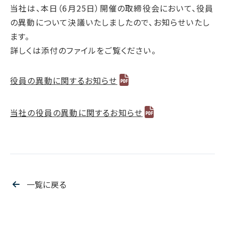
腐敗防止ポリシー
B.LEAGUE応援サイト
JP
/
EN
当社は、本日（6月25日）開催の取締役会において、役員
イニシアチブへの賛同・
IRカレンダー
情報セキュリティ方針
の異動について決議いたしましたので、お知らせいたし
キャレたんと探究学習
加盟/評価・認定
用語集
IR資料室
ます。
サイトポリシー
Me-pon
環境
詳しくは添付のファイルをご覧ください。
株主・株式情報
プライバシーポリシー
環境マネジメント
お問い合わせ
SNSポリシー
気候変動
役員の異動に関するお知らせ
電子公告
ディスクロージャーポリシー
循環経済
汚染防止
当社の役員の異動に関するお知らせ
自然再興
生物多様性タイムライン
水の安全保障
環境データ
一覧に戻る
社会
人権尊重