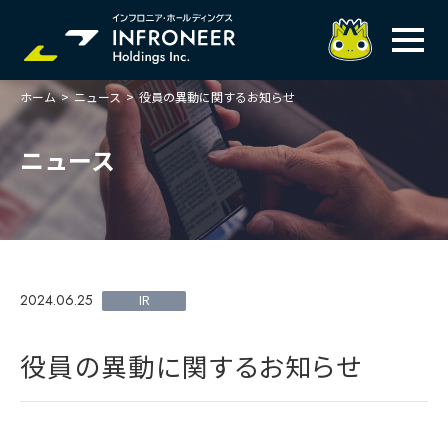
ホーム
>
ニュース
>
役員の異動に関するお知らせ
企業情報
IR情報
トップメッセージ
ニュース
岐べログ
サステナビリティ
株主・投資家の皆様へ
理念
業績ハイライト
ニュース
トップメッセージ
会社概要・役員一覧
中期経営計画(FY27)
サステナビリティ
ステートメント
採用情報
総合インフラサービスの未来
2024.06.25
決算説明会資料
IR
価値創造プロセス
事業紹介
お問い合わせ
説明会動画
マテリアリティ・KPI
ガバナンス
役員の異動に関するお知らせ
コンプライアンスホットライン
IRニュースライブラリー
事業セグメント紹介
Infroneer AtoZ
ビジネスモデルと
競争優位性
各種ポリシー
株主還元・配当性向
ITSUTSU-BOSHI（グループ報）
ステークホルダーとの
対話
統合報告書