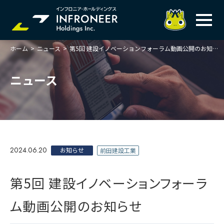
ホーム
>
ニュース
>
第5回 建設イノベーションフォーラム動画公開のお知らせ
企業情報
IR情報
トップメッセージ
ニュース
岐べログ
サステナビリティ
株主・投資家の皆様へ
理念
業績ハイライト
ニュース
トップメッセージ
会社概要・役員一覧
中期経営計画(FY27)
サステナビリティ
ステートメント
採用情報
総合インフラサービスの未来
2024.06.20
決算説明会資料
お知らせ
前田建設工業
価値創造プロセス
事業紹介
お問い合わせ
説明会動画
マテリアリティ・KPI
ガバナンス
第5回 建設イノベーションフォーラ
コンプライアンスホットライン
IRニュースライブラリー
事業セグメント紹介
Infroneer AtoZ
ム動画公開のお知らせ
ビジネスモデルと
競争優位性
各種ポリシー
個人投資家の皆様へ
ITSUTSU-BOSHI（グループ報）
ステークホルダーとの
対話
株主還元・配当性向