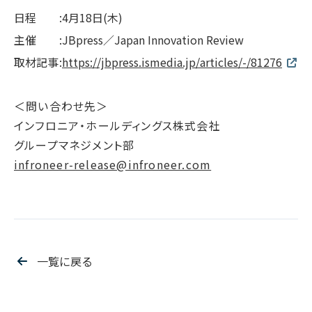
サプライチェーン・
マネジメント
日程
:
4月18日(木)
労働慣行
主催
:
JBpress／Japan Innovation Review
人財戦略
取材記事
:
https://jbpress.ismedia.jp/articles/-/81276
健康・安全
社会データ
＜問い合わせ先＞
インフロニア・ホールディングス株式会社
ガバナンス
グループマネジメント部
コーポレートガバナンス
infroneer-release@infroneer.com
コンプライアンス
リスクマネジメント
情報セキュリティ
ガバナンスデータ
一覧に戻る
地球への配当
ESGデータ