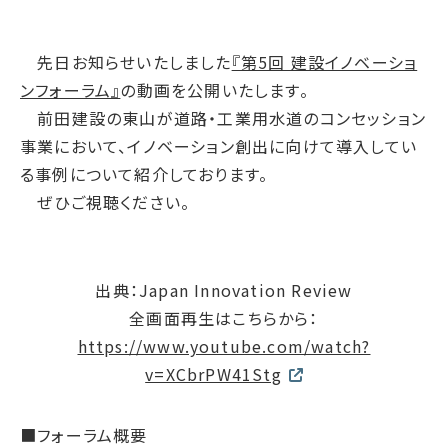
腐敗防止ポリシー
B.LEAGUE応援サイト
JP
/
EN
イニシアチブへの賛同・
統合報告書
情報セキュリティ方針
キャレたんと探究学習
加盟/評価・認定
用語集
先日お知らせいたしました
『第5回 建設イノベーショ
IRカレンダー
サイトポリシー
Me-pon
環境
ンフォーラム』
の動画を公開いたします。
IR資料室
プライバシーポリシー
環境マネジメント
前田建設の東山が道路・工業用水道のコンセッション
株主・株式情報
SNSポリシー
事業において、イノベーション創出に向けて導入してい
気候変動
お問い合わせ
る事例について紹介しております。
ディスクロージャーポリシー
循環経済
ぜひご視聴ください。
電子公告
汚染防止
自然再興
生物多様性タイムライン
出典：Japan Innovation Review
全画面再生はこちらから：
水の安全保障
https://www.youtube.com/watch?
環境データ
v=XCbrPW41Stg
社会
人権尊重
■フォーラム概要