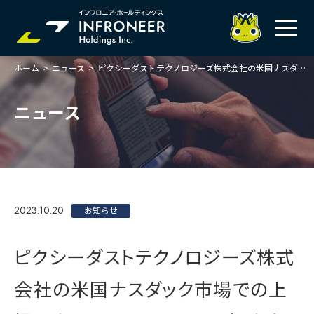
ホーム
>
ニュース
>
ピクシーダストテクノロジーズ株式会社の米国ナスダック市場での上場に際しコーナーストーン投資家として出資
企業情報
IR情報
トップメッセージ
ニュース
岐べログ
サステナビリティ
株主・投資家の皆様へ
理念
業績ハイライト
ニュース
トップメッセージ
会社概要・役員一覧
中期経営計画(FY27)
サステナビリティ
ステートメント
採用情報
総合インフラサービスの未来
2023.10.20
決算説明会資料
お知らせ
価値創造プロセス
事業紹介
お問い合わせ
説明会動画
マテリアリティ・KPI
ガバナンス
ピクシーダストテクノロジーズ株式
コンプライアンスホットライン
IRニュースライブラリー
事業セグメント紹介
Infroneer AtoZ
会社の米国ナスダック市場での上
ビジネスモデルと
競争優位性
各種ポリシー
個人投資家の皆様へ
ITSUTSU-BOSHI（グループ報）
ステークホルダーとの
対話
株主還元・配当性向