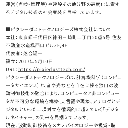
サプライチェーン・
マネジメント
運営（点検・管理等）や建設その他分野の高度化に資す
るデジタル技術の社会実装を目指しています。
労働慣行
人財戦略
■ピクシーダストテクノロジーズ株式会社について
健康・安全
本社：東京都千代田区神田三崎町二丁目20番5号 住友
社会データ
不動産水道橋西口ビル3F,4F
ガバナンス
代表者：落合陽一
コーポレートガバナンス
設立：2017年5月10日
URL：
https://pixiedusttech.com/
コンプライアンス
ピクシーダストテクノロジーズは、計算機科学（コンピュ
リスクマネジメント
ータサイエンス）と、音や光などを自在に操る独自の波
情報セキュリティ
動制御技術の融合により、コンピュータと非コンピュー
ガバナンスデータ
タが不可分な環境を構築し、言語や現象、アナログとデ
ジタルといった二項対立を循環的に超えていく「デジタ
地球への配当
ルネイチャー」の到来を見据えています。
ESGデータ
現在、波動制御技術をメカノバイオロジーや視覚・聴