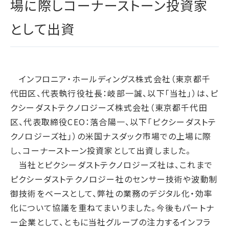
場に際しコーナーストーン投資家
腐敗防止ポリシー
B.LEAGUE応援サイト
JP
/
EN
イニシアチブへの賛同・
統合報告書
情報セキュリティ方針
キャレたんと探究学習
加盟/評価・認定
として出資
用語集
IRカレンダー
サイトポリシー
Me-pon
環境
IR資料室
プライバシーポリシー
環境マネジメント
株主・株式情報
SNSポリシー
気候変動
インフロニア・ホールディングス株式会社（東京都千
お問い合わせ
ディスクロージャーポリシー
代田区、代表執行役社長：岐部一誠、以下「当社」）は、ピ
循環経済
電子公告
クシーダストテクノロジーズ株式会社（東京都千代田
汚染防止
区、代表取締役CEO：落合陽一、以下「ピクシーダストテ
自然再興
クノロジーズ社」）の米国ナスダック市場での上場に際
生物多様性タイムライン
し、コーナーストーン投資家として出資しました。
水の安全保障
当社とピクシーダストテクノロジーズ社は、これまで
ピクシーダストテクノロジー社のセンサー技術や波動制
環境データ
御技術をベースとして、弊社の業務のデジタル化・効率
社会
化について協議を重ねてまいりました。今後もパートナ
人権尊重
ー企業として、ともに当社グループの注力するインフラ