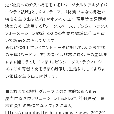
サステナブルファイナンス
覚・触覚への介入・補助をする「パーソナルケア＆ダイバ
ーシティ領域」と、メタマテリアル（材質ではなく構造で
GRIスタンダード対照表
特性を生み出す技術）やオフィス・工事現場等の課題解
統合報告書ダウンロード
決のために適用する「ワークスペース＆デジタルトランス
フォーメーション領域」の2つの主要な領域に重点を置
いて製品を展開しています。
急速に進化していくコンピュータに対して、私たち生物
の身体（ハードウェア）の進化は非常に遅く、その差はま
すます開こうとしています。ピクシーダストテクノロジー
ズはこの両者の間をうまく調停し、生活に対してよりよ
い価値を生み出し続けます。
■これまでの弊社グループとの具体的な取り組み
屋内位置測位ソリューションhackke™、前田建設工業
株式会社の先進的なオフィスに導入
https://pixiedusttech.com/news/news_202201