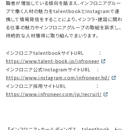
サプライチェーン・
マネジメント
職者が増加している傾向を踏まえ、インフロニアグルー
プで働く人材の魅力をtalentbookとInstagramで連
労働慣行
携して情報発信をすることにより、インフラ・建設に関わ
人財戦略
る仕事の魅力やインフロニアグループの取組を訴求し、
健康・安全
持続的な人材獲得に取り組んでまいります。
社会データ
インフロニアtalentbookサイトURL ：
ガバナンス
https://www.talent-book.jp/infroneer
コーポレートガバナンス
インフロニア公式InstagramサイトURL :
コンプライアンス
https://www.instagram.com/infroneer.hd/
リスクマネジメント
インフロニア採用サイトURL ：
情報セキュリティ
https://www.infroneer.com/jp/recruit/
ガバナンスデータ
地球への配当
ESGデータ
【インフロニア・ホールディングス talentbook トッ