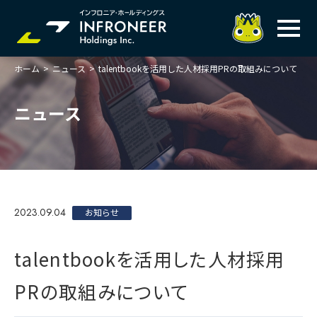
ホーム
>
ニュース
>
talentbookを活用した人材採用PRの取組みについて
企業情報
IR情報
トップメッセージ
ニュース
岐べログ
サステナビリティ
株主・投資家の皆様へ
理念
業績ハイライト
ニュース
トップメッセージ
会社概要・役員一覧
中期経営計画(FY27)
サステナビリティ
ステートメント
採用情報
総合インフラサービスの未来
2023.09.04
決算説明会資料
お知らせ
価値創造プロセス
事業紹介
お問い合わせ
説明会動画
マテリアリティ・KPI
ガバナンス
talentbookを活用した人材採用
コンプライアンスホットライン
IRニュースライブラリー
事業セグメント紹介
Infroneer AtoZ
PRの取組みについて
ビジネスモデルと
競争優位性
各種ポリシー
個人投資家の皆様へ
ITSUTSU-BOSHI（グループ報）
ステークホルダーとの
対話
株主還元・配当性向