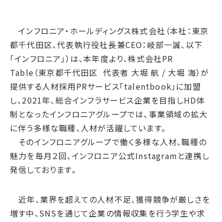
腐敗防止ポリシー
B.LEAGUE応援サイト
JP
/
EN
イニシアチブへの賛同・
統合報告書
情報セキュリティ方針
キャレたんと探究学習
加盟/評価・認定
用語集
インフロニア・ホールディングス株式会社（本社：東京
IRカレンダー
サイトポリシー
Me-pon
環境
都千代田区、代表執行役社長兼CEO：岐部一誠、以下
IR資料室
プライバシーポリシー
環境マネジメント
「インフロニア」）は、本年度より、株式会社PR
株主・株式情報
SNSポリシー
Table（東京都千代田区 代表者 大堀 航 / 大堀 海）が
気候変動
お問い合わせ
提供する人材採用PRサービス「talentbook」に加盟
ディスクロージャーポリシー
循環経済
し、2021年、総合インフラサービス企業を目指しHD体
電子公告
汚染防止
制となったインフロニアグループでは、事業領域の拡大
自然再興
に伴う多様な職種、人材が活躍しています。
そのインフロニアグループで働く多様な人材、職種の
生物多様性タイムライン
魅力を毎月２回、インフロニア公式Instagramと連携し
水の安全保障
発信しております。
環境データ
社会
近年、業界を超えての人材不足、獲得競争が厳しさを
人権尊重
増す中、SNSを通じて企業の情報収集を行う学生や求