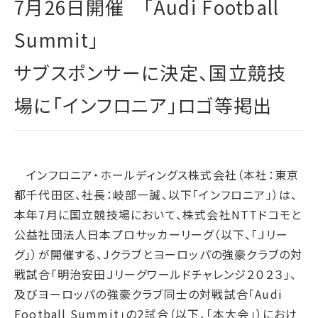
7月26日開催 「Audi Football
腐敗防止ポリシー
B.LEAGUE応援サイト
JP
/
EN
イニシアチブへの賛同・
統合報告書
情報セキュリティ方針
キャレたんと探究学習
加盟/評価・認定
Summit」
用語集
IRカレンダー
サイトポリシー
Me-pon
環境
サブスポンサーに決定、国立競技
IR資料室
プライバシーポリシー
環境マネジメント
株主・株式情報
場に「インフロニア」ロゴ等掲出
SNSポリシー
気候変動
お問い合わせ
ディスクロージャーポリシー
循環経済
電子公告
汚染防止
インフロニア・ホールディングス株式会社（本社：東京
自然再興
都千代田区、社長：岐部一誠、以下「インフロニア」）は、
生物多様性タイムライン
本年7月に国立競技場において、株式会社NTTドコモと
水の安全保障
公益社団法人日本プロサッカーリーグ（以下、「Ｊリー
環境データ
グ」）が開催する、Jクラブとヨーロッパの強豪クラブの対
戦試合「明治安田Ｊリーグワールドチャレンジ２０２３」、
社会
及びヨーロッパの強豪クラブ同士の対戦試合「Audi
人権尊重
Football Summit」の2試合（以下、「本大会」）におけ