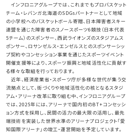
インフロニアグループでは、これまでもプロバスケット
サステナブルファイナンス
チーム・レバンガ北海道のSDGsパートナーとして地域
GRIスタンダード対照表
の小学校へのバスケットボール寄贈、日本障害者スキー
統合報告書ダウンロード
連盟を通じた障害者のスノースポーツ6競技（日本代表
5チーム）のスポンサー、西武ライオンズのスタジアムス
ポンサー、ロサンゼルス・エンゼルスとのスポンサーシッ
プ契約やコンセッション事業を通じたスポーツイベント
開催支援等により、スポーツ振興と地域活性化に貢献す
る様々な取組を行っております。
近年、経済産業省・スポーツ庁が多様な世代が集う交
流拠点として、街づくりや地域活性化の核となるスタジ
アム・アリーナ改革に取り組む中、インフロニアグループ
では、2025年には、アリーナで国内初のBT+コンセッシ
ョン方式を採用し、民間の活力の最大限の活用し、最先
端技術を実装した世界水準のアリーナプロジェクト「愛
知国際アリーナ」の竣工・運営開始を予定しています。