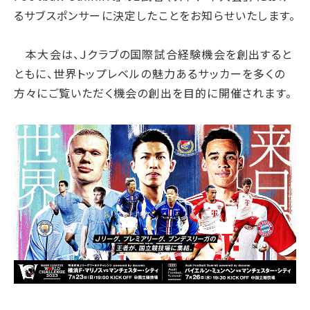
サプライチェーン・
マネジメント
るサブスポンサーに決定したことをお知らせいたします。
労働慣行
人財戦略
本大会は、Ｊクラブの国際試合経験機会を創出すると
ともに、世界トップレベルの魅力あるサッカーを多くの
健康・安全
方々にご覧いただく機会の創出を目的に開催されます。
社会データ
ガバナンス
コーポレートガバナンス
コンプライアンス
リスクマネジメント
情報セキュリティ
ガバナンスデータ
地球への配当
ESGデータ