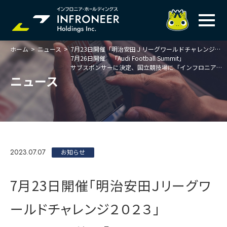
ホーム
>
ニュース
>
7月23日開催「明治安田Ｊリーグワールドチャレンジ２０２３」
企業情報
7月26日開催 「Audi Football Summit」
サブスポンサーに決定、国立競技場に「インフロニア」ロゴ等掲出
IR情報
トップメッセージ
ニュース
岐べログ
サステナビリティ
株主・投資家の皆様へ
理念
業績ハイライト
ニュース
トップメッセージ
会社概要・役員一覧
中期経営計画(FY27)
サステナビリティ
ステートメント
採用情報
総合インフラサービスの未来
2023.07.07
決算説明会資料
お知らせ
価値創造プロセス
事業紹介
お問い合わせ
説明会動画
マテリアリティ・KPI
ガバナンス
7月23日開催「明治安田Ｊリーグワ
コンプライアンスホットライン
IRニュースライブラリー
事業セグメント紹介
Infroneer AtoZ
ールドチャレンジ２０２３」
ビジネスモデルと
競争優位性
各種ポリシー
個人投資家の皆様へ
ITSUTSU-BOSHI（グループ報）
ステークホルダーとの
対話
株主還元・配当性向