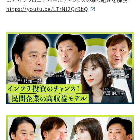
は？-インフロニアホールディングスの取り組みを解説-
サプライチェーン・
マネジメント
https://youtu.be/LTrNl2QrRbQ
労働慣行
人財戦略
健康・安全
社会データ
ガバナンス
コーポレートガバナンス
コンプライアンス
リスクマネジメント
情報セキュリティ
ガバナンスデータ
地球への配当
ESGデータ