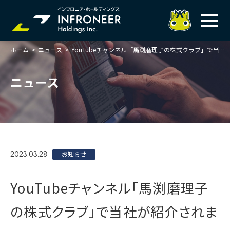
ホーム
>
ニュース
>
YouTubeチャンネル「馬渕磨理子の株式クラブ」で当社が紹介されました
企業情報
IR情報
トップメッセージ
ニュース
岐べログ
サステナビリティ
株主・投資家の皆様へ
理念
業績ハイライト
ニュース
トップメッセージ
会社概要・役員一覧
中期経営計画(FY27)
サステナビリティ
ステートメント
採用情報
総合インフラサービスの未来
2023.03.28
決算説明会資料
お知らせ
価値創造プロセス
事業紹介
お問い合わせ
説明会動画
マテリアリティ・KPI
ガバナンス
YouTubeチャンネル「馬渕磨理子
コンプライアンスホットライン
IRニュースライブラリー
事業セグメント紹介
Infroneer AtoZ
の株式クラブ」で当社が紹介されま
ビジネスモデルと
競争優位性
各種ポリシー
個人投資家の皆様へ
ITSUTSU-BOSHI（グループ報）
ステークホルダーとの
対話
株主還元・配当性向