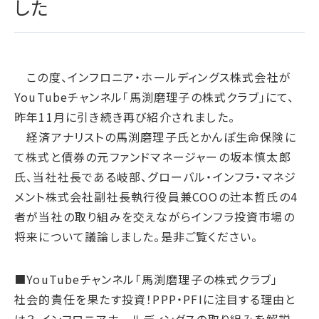
した
腐敗防止ポリシー
B.LEAGUE応援サイト
JP
/
EN
イニシアチブへの賛同・
統合報告書
情報セキュリティ方針
キャレたんと探究学習
加盟/評価・認定
用語集
IRカレンダー
サイトポリシー
Me-pon
環境
IR資料室
この度、インフロニア・ホールディングス株式会社が
プライバシーポリシー
環境マネジメント
YouTubeチャンネル「馬渕磨理子の株式クラブ」にて、
株主・株式情報
SNSポリシー
気候変動
昨年11月に引き続き再び紹介されました。
お問い合わせ
ディスクロージャーポリシー
循環経済
経済アナリストの馬渕磨理子氏とかんぽ生命保険に
電子公告
汚染防止
て株式と債券の元ファンドマネージャーの坂本慎太郎
氏、当社社長である岐部、グローバル・インフラ・マネジ
自然再興
メント株式会社副社長執行役員兼COOの辻本哲氏の4
生物多様性タイムライン
者が当社の取り組みを交えながらインフラ投資市場の
水の安全保障
将来について議論しました。是非ご覧ください。
環境データ
■YouTubeチャンネル「馬渕磨理子の株式クラブ」
社会
社会的責任を果たす投資！PPP・PFIに注目する理由と
人権尊重