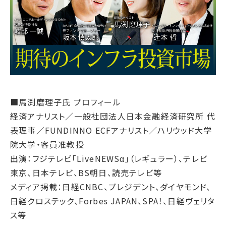
サステナブルファイナンス
GRIスタンダード対照表
統合報告書ダウンロード
■馬渕磨理子氏 プロフィール
経済アナリスト／一般社団法人日本金融経済研究所 代
表理事／FUNDINNO ECFアナリスト／ハリウッド大学
院大学・客員准教授
出演：フジテレビ「LiveNEWSα」（レギュラー）、テレビ
東京、日本テレビ、BS朝日、読売テレビ等
メディア掲載：日経CNBC、プレジデント、ダイヤモンド、
日経クロステック、Forbes JAPAN、SPA！、日経ヴェリタ
ス等