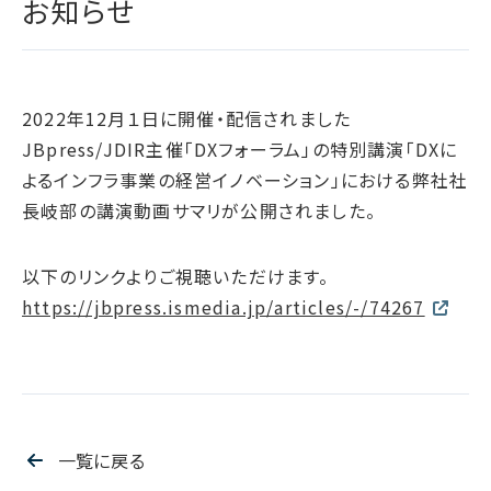
お知らせ
腐敗防止ポリシー
B.LEAGUE応援サイト
JP
/
EN
イニシアチブへの賛同・
統合報告書
情報セキュリティ方針
キャレたんと探究学習
加盟/評価・認定
用語集
IRカレンダー
サイトポリシー
Me-pon
環境
IR資料室
2022年12月１日に開催・配信されました
プライバシーポリシー
環境マネジメント
JBpress/JDIR主催「DXフォーラム」の特別講演「DXに
株主・株式情報
SNSポリシー
気候変動
よるインフラ事業の経営イノベーション」における弊社社
お問い合わせ
ディスクロージャーポリシー
循環経済
長岐部の講演動画サマリが公開されました。
電子公告
汚染防止
以下のリンクよりご視聴いただけます。
自然再興
https://jbpress.ismedia.jp/articles/-/74267
生物多様性タイムライン
水の安全保障
環境データ
社会
一覧に戻る
人権尊重