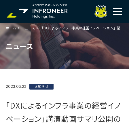
ホーム
>
ニュース
>
「DXによるインフラ事業の経営イノベーション」講演動画サマリ公開のお知らせ
企業情報
IR情報
トップメッセージ
ニュース
岐べログ
サステナビリティ
株主・投資家の皆様へ
理念
業績ハイライト
ニュース
トップメッセージ
会社概要・役員一覧
中期経営計画(FY27)
サステナビリティ
ステートメント
採用情報
総合インフラサービスの未来
2023.03.23
決算説明会資料
お知らせ
価値創造プロセス
事業紹介
お問い合わせ
説明会動画
マテリアリティ・KPI
ガバナンス
「DXによるインフラ事業の経営イノ
コンプライアンスホットライン
IRニュースライブラリー
事業セグメント紹介
Infroneer AtoZ
ベーション」講演動画サマリ公開の
ビジネスモデルと
競争優位性
各種ポリシー
個人投資家の皆様へ
ITSUTSU-BOSHI（グループ報）
ステークホルダーとの
対話
株主還元・配当性向