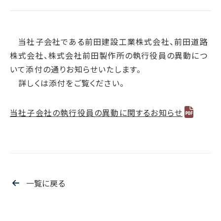
腐敗防止ポリシー
B.LEAGUE応援サイト
JP
/
EN
イニシアチブへの賛同・
統合報告書
情報セキュリティ方針
キャレたんと探究学習
加盟/評価・認定
用語集
IRカレンダー
サイトポリシー
Me-pon
当社子会社である前田建設工業株式会社、前田道路
環境
IR資料室
プライバシーポリシー
株式会社、株式会社前田製作所の執行役員の異動につ
環境マネジメント
株主・株式情報
いて添付の通りお知らせいたします。
SNSポリシー
気候変動
詳しくは添付をご覧ください。
お問い合わせ
ディスクロージャーポリシー
循環経済
電子公告
汚染防止
当社子会社の執行役員の異動に関するお知らせ
自然再興
生物多様性タイムライン
水の安全保障
環境データ
一覧に戻る
社会
人権尊重