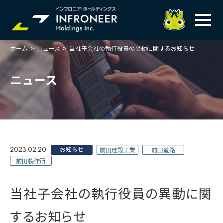
ホーム
>
ニュース
>
当社子会社の執行役員の異動に関するお知らせ
企業情報
IR情報
トップメッセージ
ニュース
岐べログ
サステナビリティ
株主・投資家の皆様へ
理念
業績ハイライト
ニュース
トップメッセージ
会社概要・役員一覧
中期経営計画(FY27)
サステナビリティ
ステートメント
採用情報
総合インフラサービスの未来
2023.02.20
決算説明会資料
お知らせ
前田建設工業
前田道路
価値創造プロセス
事業紹介
お問い合わせ
前田製作所
説明会動画
マテリアリティ・KPI
ガバナンス
コンプライアンスホットライン
IRニュースライブラリー
事業セグメント紹介
当社子会社の執行役員の異動に関
Infroneer AtoZ
ビジネスモデルと
競争優位性
各種ポリシー
個人投資家の皆様へ
ITSUTSU-BOSHI（グループ報）
するお知らせ
ステークホルダーとの
対話
株主還元・配当性向