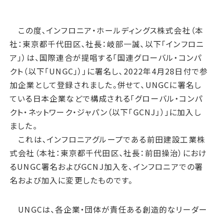
腐敗防止ポリシー
B.LEAGUE応援サイト
JP
/
EN
イニシアチブへの賛同・
統合報告書
情報セキュリティ方針
キャレたんと探究学習
加盟/評価・認定
用語集
この度、インフロニア・ホールディングス株式会社（本
IRカレンダー
サイトポリシー
Me-pon
環境
社：東京都千代田区、社長：岐部一誠、以下「インフロニ
IR資料室
プライバシーポリシー
環境マネジメント
ア」）は、国際連合が提唱する「国連グローバル・コンパ
株主・株式情報
SNSポリシー
クト（以下「UNGC」）」に署名し、2022年4月28日付で参
気候変動
お問い合わせ
加企業として登録されました。併せて、UNGCに署名し
ディスクロージャーポリシー
循環経済
ている日本企業などで構成される「グローバル・コンパ
電子公告
汚染防止
クト・ネットワーク・ジャパン（以下「GCNJ」）」に加入し
自然再興
ました。
これは、インフロニアグループである前田建設工業株
生物多様性タイムライン
式会社（本社：東京都千代田区、社長：前田操治）におけ
水の安全保障
るUNGC署名およびGCNJ加入を、インフロニアでの署
環境データ
名および加入に変更したものです。
社会
人権尊重
UNGCは、各企業・団体が責任ある創造的なリーダー