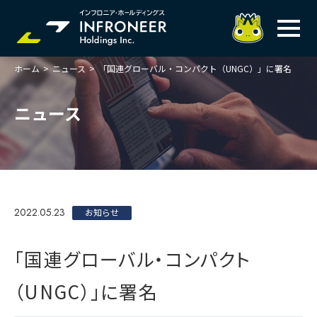
ホーム
>
ニュース
>
「国連グローバル・コンパクト（UNGC）」に署名
企業情報
IR情報
トップメッセージ
ニュース
岐べログ
サステナビリティ
株主・投資家の皆様へ
理念
業績ハイライト
ニュース
トップメッセージ
会社概要・役員一覧
中期経営計画(FY27)
サステナビリティ
ステートメント
採用情報
総合インフラサービスの未来
2022.05.23
決算説明会資料
お知らせ
価値創造プロセス
事業紹介
お問い合わせ
説明会動画
マテリアリティ・KPI
ガバナンス
「国連グローバル・コンパクト
コンプライアンスホットライン
IRニュースライブラリー
事業セグメント紹介
Infroneer AtoZ
（UNGC）」に署名
ビジネスモデルと
競争優位性
各種ポリシー
個人投資家の皆様へ
ITSUTSU-BOSHI（グループ報）
ステークホルダーとの
対話
株主還元・配当性向