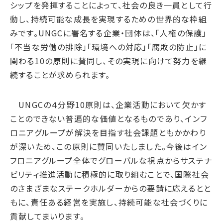
サプライチェーン・
マネジメント
シップを発揮することによって、社会の良き一員として行
動し、持続可能な成長を実現するための世界的な枠組
労働慣行
みです。UNGCに署名する企業・団体は、「人権の保護」
人財戦略
「不当な労働の排除」「環境への対応」「腐敗の防止」に
健康・安全
関わる10の原則に賛同し、その実現に向けて努力を継
社会データ
続することが求められます。
ガバナンス
UNGCの４分野10原則は、企業活動において欠かす
コーポレートガバナンス
ことのできない普遍的な価値となるものであり、インフ
コンプライアンス
ロニアグループが解決を目指す社会課題ともかかわり
リスクマネジメント
が深いため、この原則に賛同いたしました。今後はイン
情報セキュリティ
フロニアグループ全体でグローバルな視点からサステナ
ガバナンスデータ
ビリティ推進活動に積極的に取り組むことで、国際社会
のさまざまなステークホルダーからの要請に応えるとと
地球への配当
もに、責任ある経営を実施し、持続可能な社会づくりに
ESGデータ
貢献してまいります。