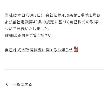
腐敗防止ポリシー
B.LEAGUE応援サイト
JP
/
EN
イニシアチブへの賛同・
統合報告書
情報セキュリティ方針
キャレたんと探究学習
加盟/評価・認定
用語集
当社は本日（3月3日）、会社法第459条第１項第１号お
IRカレンダー
サイトポリシー
Me-pon
環境
よび当社定款第43条の規定に基づく自己株式の取得に
IR資料室
プライバシーポリシー
環境マネジメント
ついて発表いたしました。
株主・株式情報
SNSポリシー
詳細は添付をご覧ください。
気候変動
お問い合わせ
ディスクロージャーポリシー
循環経済
自己株式の取得状況に関するお知らせ
電子公告
汚染防止
自然再興
生物多様性タイムライン
水の安全保障
一覧に戻る
環境データ
社会
人権尊重