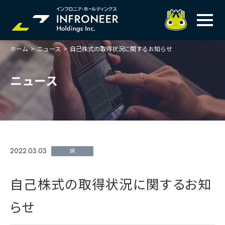
ホーム
>
ニュース
>
自己株式の取得状況に関するお知らせ
企業情報
IR情報
トップメッセージ
ニュース
岐べログ
サステナビリティ
株主・投資家の皆様へ
理念
業績ハイライト
ニュース
トップメッセージ
会社概要・役員一覧
中期経営計画(FY27)
サステナビリティ
ステートメント
採用情報
総合インフラサービスの未来
2022.03.03
決算説明会資料
IR
価値創造プロセス
事業紹介
お問い合わせ
説明会動画
マテリアリティ・KPI
ガバナンス
自己株式の取得状況に関するお知
コンプライアンスホットライン
IRニュースライブラリー
事業セグメント紹介
Infroneer AtoZ
らせ
ビジネスモデルと
競争優位性
各種ポリシー
個人投資家の皆様へ
ITSUTSU-BOSHI（グループ報）
ステークホルダーとの
対話
株主還元・配当性向