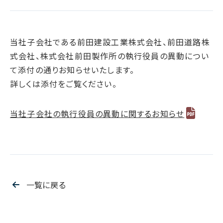
腐敗防止ポリシー
B.LEAGUE応援サイト
JP
/
EN
イニシアチブへの賛同・
IRカレンダー
情報セキュリティ方針
キャレたんと探究学習
加盟/評価・認定
用語集
IR資料室
サイトポリシー
Me-pon
当社子会社である前田建設工業株式会社、前田道路株
環境
株主・株式情報
プライバシーポリシー
式会社、株式会社前田製作所の執行役員の異動につい
環境マネジメント
お問い合わせ
て添付の通りお知らせいたします。
SNSポリシー
気候変動
詳しくは添付をご覧ください。
電子公告
ディスクロージャーポリシー
循環経済
汚染防止
当社子会社の執行役員の異動に関するお知らせ
自然再興
生物多様性タイムライン
水の安全保障
環境データ
一覧に戻る
社会
人権尊重