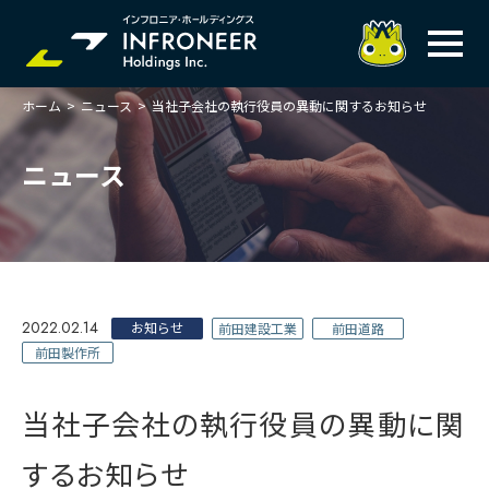
ホーム
>
ニュース
>
当社子会社の執行役員の異動に関するお知らせ
企業情報
IR情報
トップメッセージ
ニュース
岐べログ
サステナビリティ
株主・投資家の皆様へ
理念
業績ハイライト
ニュース
トップメッセージ
会社概要・役員一覧
中期経営計画(FY27)
サステナビリティ
ステートメント
採用情報
総合インフラサービスの未来
2022.02.14
決算説明会資料
お知らせ
前田建設工業
前田道路
価値創造プロセス
事業紹介
お問い合わせ
前田製作所
説明会動画
マテリアリティ・KPI
ガバナンス
コンプライアンスホットライン
IRニュースライブラリー
事業セグメント紹介
当社子会社の執行役員の異動に関
Infroneer AtoZ
ビジネスモデルと
競争優位性
各種ポリシー
株主還元・配当性向
ITSUTSU-BOSHI（グループ報）
するお知らせ
ステークホルダーとの
対話
統合報告書