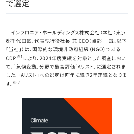
で選定
腐敗防止ポリシー
B.LEAGUE応援サイト
JP
/
EN
イニシアチブへの賛同・
統合報告書
情報セキュリティ方針
キャレたんと探究学習
加盟/評価・認定
用語集
IRカレンダー
サイトポリシー
Me-pon
環境
IR資料室
インフロニア・ホールディングス株式会社（本社：東京
プライバシーポリシー
環境マネジメント
都千代田区、代表執行役社長 兼 CEO：岐部 一誠、以下
株主・株式情報
SNSポリシー
気候変動
「当社」）は、国際的な環境非政府組織（NGO）である
お問い合わせ
ディスクロージャーポリシー
循環経済
※1
CDP
により、2024年度実績を対象とした調査におい
電子公告
汚染防止
て、「気候変動」分野で最高評価「Aリスト」に選定されま
した。「Aリスト」への選定は昨年に続き2年連続となりま
自然再興
※2
す。
生物多様性タイムライン
水の安全保障
環境データ
社会
人権尊重