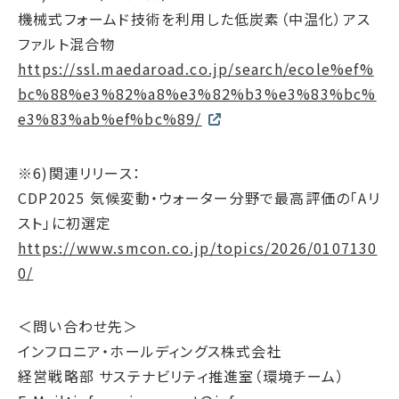
機械式フォームド技術を利用した低炭素（中温化）アス
ファルト混合物
https://ssl.maedaroad.co.jp/search/ecole%ef%
bc%88%e3%82%a8%e3%82%b3%e3%83%bc%
e3%83%ab%ef%bc%89/
※6)関連リリース：
CDP2025 気候変動・ウォーター分野で最高評価の「Aリ
スト」に初選定
https://www.smcon.co.jp/topics/2026/0107130
0/
＜問い合わせ先＞
インフロニア・ホールディングス株式会社
経営戦略部 サステナビリティ推進室（環境チーム）