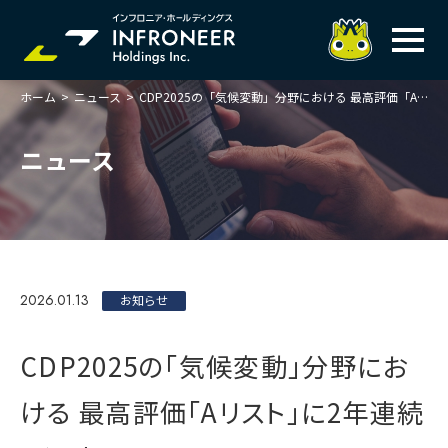
ホーム
>
ニュース
>
CDP2025の「気候変動」分野における 最高評価「Aリスト」に2年連続で選定
企業情報
IR情報
トップメッセージ
ニュース
岐べログ
サステナビリティ
株主・投資家の皆様へ
理念
業績ハイライト
ニュース
トップメッセージ
会社概要・役員一覧
中期経営計画(FY27)
サステナビリティ
ステートメント
採用情報
総合インフラサービスの未来
2026.01.13
決算説明会資料
お知らせ
価値創造プロセス
事業紹介
お問い合わせ
説明会動画
マテリアリティ・KPI
ガバナンス
CDP2025の「気候変動」分野にお
コンプライアンスホットライン
IRニュースライブラリー
事業セグメント紹介
Infroneer AtoZ
ける 最高評価「Aリスト」に2年連続
ビジネスモデルと
競争優位性
各種ポリシー
個人投資家の皆様へ
ITSUTSU-BOSHI（グループ報）
ステークホルダーとの
対話
株主還元・配当性向