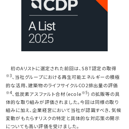
サプライチェーン・
マネジメント
労働慣行
人財戦略
健康・安全
社会データ
ガバナンス
コーポレートガバナンス
初のAリストに選定された前回は、SBT認定の取得
コンプライアンス
※3
、当社グループにおける再生可能エネルギーの積極
リスクマネジメント
的な活用、建築物のライフサイクルCO2排出量の評価
情報セキュリティ
※4
※5
、低炭素アスファルト合材（ecole
）の拡販等の具
ガバナンスデータ
体的な取り組みが評価されました。今回は同様の取り
組みに加え、企業経営において当社が認識すべき、気候
地球への配当
変動がもたらすリスクの特定と具体的な対応策の開示
ESGデータ
についても高い評価を受けました。