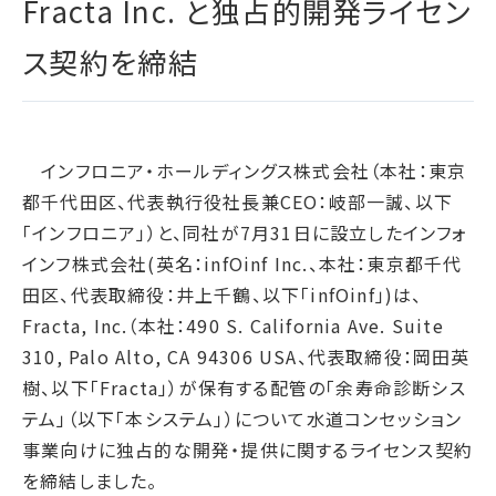
Fracta Inc. と独占的開発ライセン
腐敗防止ポリシー
B.LEAGUE応援サイト
JP
/
EN
イニシアチブへの賛同・
統合報告書
情報セキュリティ方針
キャレたんと探究学習
加盟/評価・認定
ス契約を締結
用語集
IRカレンダー
サイトポリシー
Me-pon
環境
IR資料室
プライバシーポリシー
環境マネジメント
株主・株式情報
SNSポリシー
気候変動
インフロニア・ホールディングス株式会社（本社：東京
お問い合わせ
ディスクロージャーポリシー
都千代田区、代表執行役社長兼CEO：岐部一誠、以下
循環経済
電子公告
「インフロニア」）と、同社が7月31日に設立したインフォ
汚染防止
インフ株式会社(英名：infOinf Inc.、本社：東京都千代
自然再興
田区、代表取締役：井上千鶴、以下「infOinf」)は、
生物多様性タイムライン
Fracta, Inc.（本社：490 S. California Ave. Suite
水の安全保障
310, Palo Alto, CA 94306 USA、代表取締役：岡田英
樹、以下「Fracta」）が保有する配管の「余寿命診断シス
環境データ
テム」（以下「本システム」）について水道コンセッション
社会
事業向けに独占的な開発・提供に関するライセンス契約
人権尊重
を締結しました。