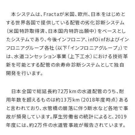
サプライチェーン・
マネジメント
労働慣行
本システムは、Fractaが米国、欧州、日本をはじめと
する世界各国で提供している配管の劣化診断システム
人財戦略
（米国特許取得済、日本国内特許出願中）をベースとし
健康・安全
たシステムであり、今後インフロニア、infOinfおよびイン
社会データ
フロニアグループ各社（以下「インフロニアグループ」）で
ガバナンス
は、水道コンセッション事業（上下工水）における技術革
コーポレートガバナンス
新を可能とする配管の余寿命診断システムとして独自
開発を行います。
コンプライアンス
リスクマネジメント
日本全国で総延長約72万kmの水道配管のうち、耐
情報セキュリティ
用年数を超えるものは約13万km（2018年度時点）ある
ガバナンスデータ
と言われており、水管橋の崩落に伴う断水など各地で事
故が頻発しています。厚生労働省の統計によると、2019
地球への配当
年度には、約2万件の水道管事故が報告されています。
ESGデータ