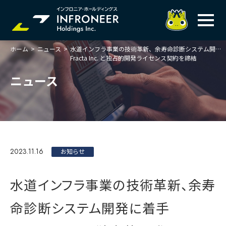
ホーム
>
ニュース
>
水道インフラ事業の技術革新、余寿命診断システム開発に着手
企業情報
Fracta Inc. と独占的開発ライセンス契約を締結
IR情報
トップメッセージ
ニュース
岐べログ
サステナビリティ
株主・投資家の皆様へ
理念
業績ハイライト
ニュース
トップメッセージ
会社概要・役員一覧
中期経営計画(FY27)
サステナビリティ
ステートメント
採用情報
総合インフラサービスの未来
2023.11.16
決算説明会資料
お知らせ
価値創造プロセス
事業紹介
お問い合わせ
説明会動画
マテリアリティ・KPI
ガバナンス
水道インフラ事業の技術革新、余寿
コンプライアンスホットライン
IRニュースライブラリー
事業セグメント紹介
Infroneer AtoZ
命診断システム開発に着手
ビジネスモデルと
競争優位性
各種ポリシー
個人投資家の皆様へ
ITSUTSU-BOSHI（グループ報）
ステークホルダーとの
対話
株主還元・配当性向