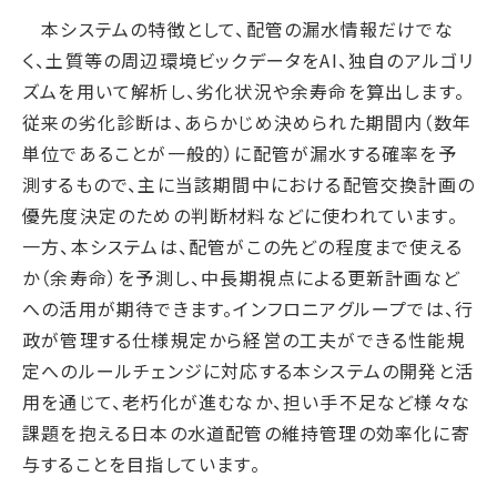
サステナブルファイナンス
本システムの特徴として、配管の漏水情報だけでな
GRIスタンダード対照表
く、土質等の周辺環境ビックデータをAI、独自のアルゴリ
ズムを用いて解析し、劣化状況や余寿命を算出します。
統合報告書ダウンロード
従来の劣化診断は、あらかじめ決められた期間内（数年
単位であることが一般的）に配管が漏水する確率を予
測するもので、主に当該期間中における配管交換計画の
優先度決定のための判断材料などに使われています。
一方、本システムは、配管がこの先どの程度まで使える
か（余寿命）を予測し、中長期視点による更新計画など
への活用が期待できます。インフロニアグループでは、行
政が管理する仕様規定から経営の工夫ができる性能規
定へのルールチェンジに対応する本システムの開発と活
用を通じて、老朽化が進むなか、担い手不足など様々な
課題を抱える日本の水道配管の維持管理の効率化に寄
与することを目指しています。