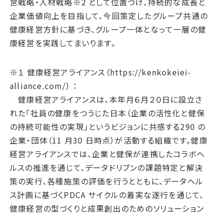
営戦略・人材戦略※2 として位置づけ、持続的な成長と
サステナブルファイナンス
企業価値向上を目指して、今回策定したグループ共通の
GRIスタンダード対照表
健康経営方針に基づき、グループ一体となって一層の健
統合報告書ダウンロード
康経営を実践してまいります。
※１ 健康経営アライアンス（https://kenkokeiei-
alliance.com/） ：
健康経営アライアンスは、本年月６月２０日に設立さ
れた「社員の健康をつうじた日本（企業の活性化と健保
の持続可能性の実現」というビジョンに共感する290 の
企業・団体（11 月30 日時点）が活動する組織です。健康
経営アライアンスでは、企業と健保が連携したコラボヘ
ルスの推進を通じて、データドリブンの課題特定と解決
策の実行、各種施策の評価を行うとともに、データヘル
ス計画に基づくPDCA サイクルの着実な遂行を通じて、
健康経営の型づくりと成果創出のためのソリューション