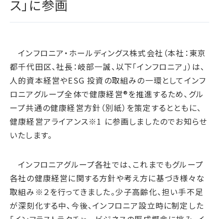
ス」に参画
腐敗防止ポリシー
B.LEAGUE応援サイト
JP
/
EN
イニシアチブへの賛同・
統合報告書
情報セキュリティ方針
キャレたんと探究学習
加盟/評価・認定
用語集
IRカレンダー
サイトポリシー
Me-pon
環境
IR資料室
インフロニア・ホールディングス株式会社（本社：東京
プライバシーポリシー
環境マネジメント
都千代田区、社長：岐部一誠、以下「インフロニア」）は、
株主・株式情報
SNSポリシー
気候変動
人的資本経営やESG 投資の取組みの一環としてインフ
お問い合わせ
ディスクロージャーポリシー
循環経済
ロニアグループ全体で健康経営®を推進するため、グル
電子公告
汚染防止
ープ共通の健康経営方針（別紙）を策定するとともに、
健康経営アライアンス※1 に参画しましたのでお知らせ
自然再興
いたします。
生物多様性タイムライン
水の安全保障
インフロニアグループ各社では、これまでもグループ
環境データ
各社の健康経営に関する方針や考え方に基づき様々な
取組み※２を行ってきました。少子高齢化、担い手不足
社会
が深刻化する中、今後、インフロニア設立時に制定した
人権尊重