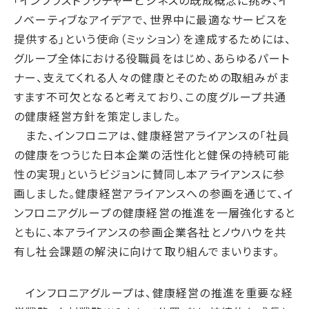
「インフラストラクチャービジネスの既成概念に挑み、イ
サプライチェーン・
マネジメント
ノベーティブなアイデアで、世界中に最適なサービスを
労働慣行
提供する」という使命（ミッション）を達成するためには、
人財戦略
グループ全体における役職員をはじめ、あらゆるパート
健康・安全
ナー、支えてくれる人々の健康とそのための取組みがま
すます不可欠となると考えており、この度グループ共通
社会データ
の健康経営方針を策定しました。
ガバナンス
また、インフロニアは、健康経営アライアンスの「社員
コーポレートガバナンス
の健康をつうじた日本企業の活性化と健保の持続可能
コンプライアンス
性の実現」というビジョンに賛同し本アライアンスに参
画しました。健康経営アライアンスへの参画を通じて、イ
リスクマネジメント
ンフロニアグループの健康経営の推進を一層強化すると
情報セキュリティ
ともに、本アライアンスの参画企業各社とノウハウを共
ガバナンスデータ
有し社会課題の解決に向けて取り組んでまいります。
地球への配当
インフロニアグループは、健康経営の推進を重要な経
ESGデータ