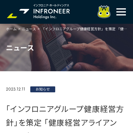
ホーム
>
ニュース
>
「インフロニアグループ健康経営方針」を策定 「健康経営アライアンス」に参画
企業情報
IR情報
トップメッセージ
ニュース
岐べログ
サステナビリティ
株主・投資家の皆様へ
理念
業績ハイライト
ニュース
トップメッセージ
会社概要・役員一覧
中期経営計画(FY27)
サステナビリティ
ステートメント
採用情報
総合インフラサービスの未来
2023.12.11
決算説明会資料
お知らせ
価値創造プロセス
事業紹介
お問い合わせ
説明会動画
マテリアリティ・KPI
ガバナンス
「インフロニアグループ健康経営方
コンプライアンスホットライン
IRニュースライブラリー
事業セグメント紹介
Infroneer AtoZ
針」を策定 「健康経営アライアン
ビジネスモデルと
競争優位性
各種ポリシー
個人投資家の皆様へ
ITSUTSU-BOSHI（グループ報）
ステークホルダーとの
対話
株主還元・配当性向