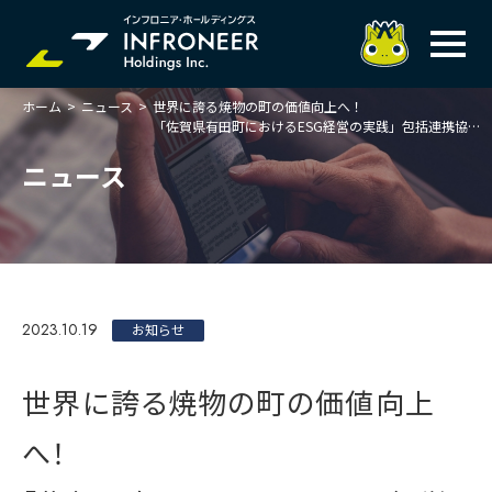
ホーム
>
ニュース
>
世界に誇る焼物の町の価値向上へ！
企業情報
「佐賀県有田町におけるESG経営の実践」包括連携協定締結
IR情報
トップメッセージ
ニュース
岐べログ
サステナビリティ
株主・投資家の皆様へ
理念
業績ハイライト
ニュース
トップメッセージ
会社概要・役員一覧
中期経営計画(FY27)
サステナビリティ
ステートメント
採用情報
総合インフラサービスの未来
2023.10.19
決算説明会資料
お知らせ
価値創造プロセス
事業紹介
お問い合わせ
説明会動画
マテリアリティ・KPI
ガバナンス
世界に誇る焼物の町の価値向上
コンプライアンスホットライン
IRニュースライブラリー
事業セグメント紹介
Infroneer AtoZ
へ！
ビジネスモデルと
競争優位性
各種ポリシー
個人投資家の皆様へ
ITSUTSU-BOSHI（グループ報）
ステークホルダーとの
対話
株主還元・配当性向