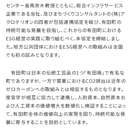
サプライチェーン・
マネジメント
センター長馬奈木教授とともに、総合インフラサービス
労働慣行
企業である当社、及びまちづくりコンサルタントの(株)ア
クロテリオンの四者が包括連携協定を結び、有田町の
人財戦略
持続可能な発展を目指し、これからの有田町における
健康・安全
ESG経営の実践に取り組むべく、本協定を締結しまし
社会データ
た。地方公共団体におけるESG経営への取組みは全国
ガバナンス
でも初の試みとなります。
コーポレートガバナンス
有田町は日本の伝統工芸品の1つ「有田焼」で有名な
コンプライアンス
町でありますが、一方で窯業におけるCO2排出は近年の
リスクマネジメント
ゼロカーボンへの取組みとは相反するものとなります。
情報セキュリティ
産官学が相互に協力して連携し、人的資本、自然資本お
ガバナンスデータ
よび人工資本の価値増大を数値化し検証することによっ
て、有田町全体の価値向上の実現を図り、持続可能な発
地球への配当
展に寄与することを目的としています。
ESGデータ