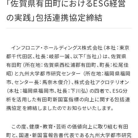
「佐賀県有田町におけるESG経営
腐敗防止ポリシー
B.LEAGUE応援サイト
JP
/
EN
イニシアチブへの賛同・
統合報告書
情報セキュリティ方針
キャレたんと探究学習
加盟/評価・認定
の実践」包括連携協定締結
用語集
IRカレンダー
サイトポリシー
Me-pon
環境
IR資料室
プライバシーポリシー
環境マネジメント
株主・株式情報
SNSポリシー
気候変動
インフロニア・ホールディングス株式会社（本社：東京
お問い合わせ
ディスクロージャーポリシー
都千代田区、社長：岐部一誠、以下「当社」）は、佐賀県
循環経済
電子公告
有田町（所在地：佐賀県西松浦郡有田町、町長：松尾佳
汚染防止
昭）と九州大学都市研究センター （所在地：福岡県福岡
自然再興
市、センター長：馬奈木俊介）、株式会社アクロテリオン
生物多様性タイムライン
（本社：福岡県福岡市、社長：下川弘）の四者で、ESG分
水の安全保障
析を活用した有田町新国富指標の向上に関する包括連
携協定を締結しましたのでお知らせいたします。
環境データ
社会
この度、健康・教育・芸術の価値向上に取り組む有田
人権尊重
町と、国連・新国富報告書代表である九州大学都市研究