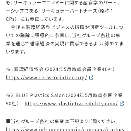
サプライチェーン・
マネジメント
も、サーキュラーエコノミーに関する産官学のパートナ
ーシップである「サーキュラーパートナーズ（略称：
労働慣行
CPs）」にも参画しています。
人財戦略
今後も循環経済型ビジネスの指標や測定ツールにつ
健康・安全
いての議論に積極的に参画し、当社グループ各社の事
社会データ
業を通じて循環経済の実現に貢献できるよう、努めてま
いります。
ガバナンス
コーポレートガバナンス
※1循環経済協会（2024年5月時点会員企業40社）
コンプライアンス
https://www.ce-association.org/
リスクマネジメント
情報セキュリティ
※2 BLUE Plastics Salon（2024年5月時点参画企業
ガバナンスデータ
90社）
https://www.plastictraceability.com/
地球への配当
■当社グループ各社の事業は下記よりご覧ください。
ESGデータ
https://www.infroneer.com/jp/company/ourbus