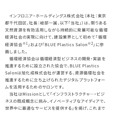
腐敗防止ポリシー
B.LEAGUE応援サイト
JP
/
EN
イニシアチブへの賛同・
統合報告書
情報セキュリティ方針
キャレたんと探究学習
加盟/評価・認定
用語集
インフロニア・ホールディングス株式会社（本社：東京
IRカレンダー
サイトポリシー
Me-pon
環境
都千代田区、社長：岐部一誠、以下「当社」）は、限りある
IR資料室
プライバシーポリシー
環境マネジメント
天然資源を有効活用しながら持続的に発展可能な循環
株主・株式情報
SNSポリシー
経済社会の実現に向けて、建設業界として初めて「循環
気候変動
お問い合わせ
※1
※2
経済協会
」および「BLUE Plastics Salon
」に参
ディスクロージャーポリシー
循環経済
画しました。
電子公告
汚染防止
循環経済協会は循環経済型ビジネスの開発・実装を
自然再興
推進するために設立された協会で、BLUE Plastics
生物多様性タイムライン
Salonは旭化成株式会社が運営する、資源循環社会を
推進するために立ち上げられたデジタルプラットフォー
水の安全保障
ムを活用するためのサロンです。
環境データ
当社はMissionとして「インフラストラクチャ―・ビジ
社会
ネスの既成概念に挑み、イノベーティブなアイディアで、
人権尊重
世界中に最適なサービスを提供する」を掲げ、これまで