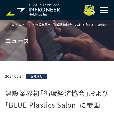
ホーム
>
ニュース
>
建設業界初「循環経済協会」および「BLUE Plastics Salon」に参画
企業情報
IR情報
トップメッセージ
ニュース
岐べログ
サステナビリティ
株主・投資家の皆様へ
理念
業績ハイライト
ニュース
トップメッセージ
会社概要・役員一覧
中期経営計画(FY27)
サステナビリティ
ステートメント
採用情報
総合インフラサービスの未来
2024.05.21
決算説明会資料
お知らせ
価値創造プロセス
事業紹介
お問い合わせ
説明会動画
マテリアリティ・KPI
ガバナンス
建設業界初「循環経済協会」および
コンプライアンスホットライン
IRニュースライブラリー
事業セグメント紹介
Infroneer AtoZ
「BLUE Plastics Salon」に参画
ビジネスモデルと
競争優位性
各種ポリシー
個人投資家の皆様へ
ITSUTSU-BOSHI（グループ報）
ステークホルダーとの
対話
株主還元・配当性向